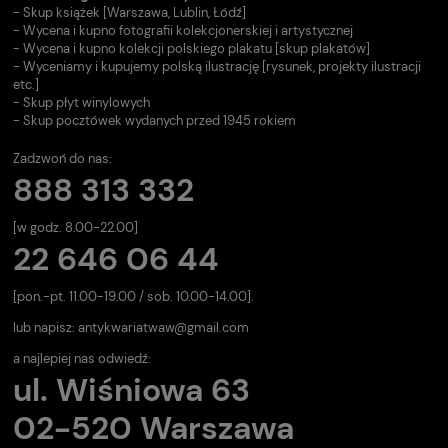
- Skup książek [Warszawa, Lublin, Łódź]
- Wycena i kupno fotografii kolekcjonerskiej i artystycznej
- Wycena i kupno kolekcji polskiego plakatu [skup plakatów]
- Wyceniamy i kupujemy polską ilustrację [rysunek, projekty ilustracji
etc.]
- Skup płyt winylowych
- Skup pocztówek wydanych przed 1945 rokiem
Zadzwoń do nas:
888 313 332
[w godz. 8.00-22.00]
22 646 06 44
[pon.-pt. 11.00-19.00 / sob. 10.00-14.00].
lub napisz:
antykwariatwaw@gmail.com
a najlepiej nas odwiedź:
ul. Wiśniowa 63
02-520 Warszawa