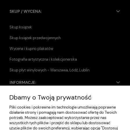
SKUP / WYCENA:
Skup książek
Skup książek przedwojennych
Wycena i kupno plakatów
Fotografia artystyczna i kolekcjonerska
Skup płyt winylowych - Warszawa, Łódź, Lublin
INFORMACJE:
Dbamy o Twoją prywatność
Zwroty i reklamacje
Pliki cookies i pokrewne im technologie umożliwiają poprawne
Dane firmy
działanie strony i pomagają nam dostosować ofertę do Twoich
potrzeb. Możesz zaakceptować wykorzystanie przez nas
Jak szukać?
wszystkich tych plików i przejść do sklepu lub dostosować
użycie plików do swoich preferencji, wybierając opcję "Dostosuj