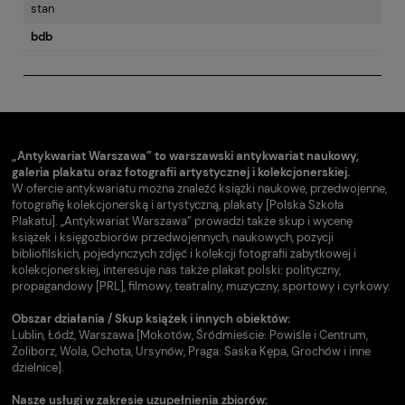
stan
bdb
„Antykwariat Warszawa” to warszawski antykwariat naukowy,
galeria plakatu oraz fotografii artystycznej i kolekcjonerskiej.
W ofercie antykwariatu można znaleźć książki naukowe, przedwojenne,
fotografię kolekcjonerską i artystyczną, plakaty [Polska Szkoła
Plakatu]. „Antykwariat Warszawa” prowadzi także skup i wycenę
książek i księgozbiorów przedwojennych, naukowych, pozycji
bibliofilskich, pojedynczych zdjęć i kolekcji fotografii zabytkowej i
kolekcjonerskiej, interesuje nas także plakat polski: polityczny,
propagandowy [PRL], filmowy, teatralny, muzyczny, sportowy i cyrkowy.
Obszar działania / Skup książek i innych obiektów:
Lublin, Łódź, Warszawa [Mokotów, Śródmieście: Powiśle i Centrum,
Żoliborz, Wola, Ochota, Ursynów, Praga: Saska Kępa, Grochów i inne
dzielnice].
Nasze usługi w zakresie uzupełnienia zbiorów: