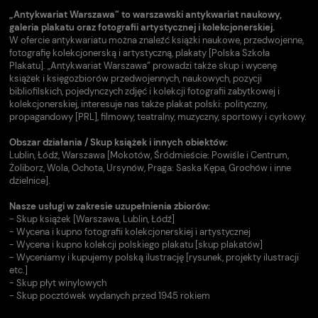
„Antykwariat Warszawa” to warszawski antykwariat naukowy,
galeria plakatu oraz fotografii artystycznej i kolekcjonerskiej.
W ofercie antykwariatu można znaleźć książki naukowe, przedwojenne,
fotografię kolekcjonerską i artystyczną, plakaty [Polska Szkoła
Plakatu]. „Antykwariat Warszawa” prowadzi także skup i wycenę
książek i księgozbiorów przedwojennych, naukowych, pozycji
bibliofilskich, pojedynczych zdjęć i kolekcji fotografii zabytkowej i
kolekcjonerskiej, interesuje nas także plakat polski: polityczny,
propagandowy [PRL], filmowy, teatralny, muzyczny, sportowy i cyrkowy.
Obszar działania / Skup książek i innych obiektów:
Lublin, Łódź, Warszawa [Mokotów, Śródmieście: Powiśle i Centrum,
Żoliborz, Wola, Ochota, Ursynów, Praga: Saska Kępa, Grochów i inne
dzielnice].
Nasze usługi w zakresie uzupełnienia zbiorów:
- Skup książek [Warszawa, Lublin, Łódź]
- Wycena i kupno fotografii kolekcjonerskiej i artystycznej
- Wycena i kupno kolekcji polskiego plakatu [skup plakatów]
- Wyceniamy i kupujemy polską ilustrację [rysunek, projekty ilustracji
etc.]
- Skup płyt winylowych
- Skup pocztówek wydanych przed 1945 rokiem