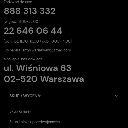
Zadzwoń do nas:
888 313 332
[w godz. 8.00-22.00]
22 646 06 44
[pon.-pt. 11.00-19.00 / sob. 10.00-14.00].
lub napisz:
antykwariatwaw@gmail.com
a najlepiej nas odwiedź:
ul. Wiśniowa 63
02-520 Warszawa
SKUP / WYCENA:
Skup książek
Skup książek przedwojennych