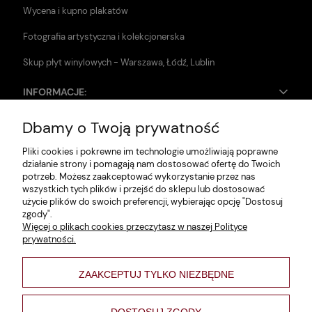
Wycena i kupno plakatów
Fotografia artystyczna i kolekcjonerska
Skup płyt winylowych - Warszawa, Łódź, Lublin
INFORMACJE:
Dbamy o Twoją prywatność
Zwroty i reklamacje
Pliki cookies i pokrewne im technologie umożliwiają poprawne
Dane firmy
działanie strony i pomagają nam dostosować ofertę do Twoich
potrzeb. Możesz zaakceptować wykorzystanie przez nas
Jak szukać?
wszystkich tych plików i przejść do sklepu lub dostosować
użycie plików do swoich preferencji, wybierając opcję "Dostosuj
Polityka prywatności
zgody".
Więcej o plikach cookies przeczytasz w naszej Polityce
Regulamin
prywatności.
Poltyka cookies
ZAAKCEPTUJ TYLKO NIEZBĘDNE
varsaviana
Formy płatności
DOSTOSUJ ZGODY