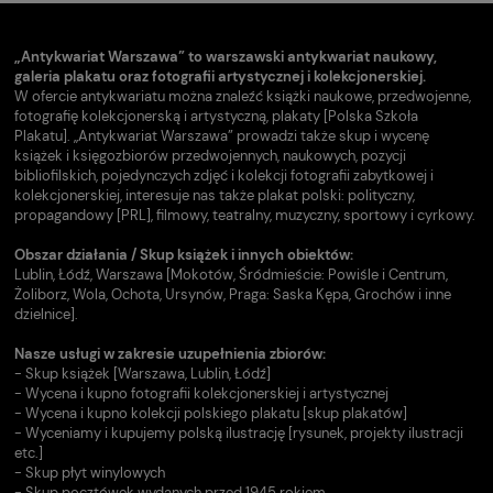
„Antykwariat Warszawa” to warszawski antykwariat naukowy,
galeria plakatu oraz fotografii artystycznej i kolekcjonerskiej.
W ofercie antykwariatu można znaleźć książki naukowe, przedwojenne,
fotografię kolekcjonerską i artystyczną, plakaty [Polska Szkoła
Plakatu]. „Antykwariat Warszawa” prowadzi także skup i wycenę
książek i księgozbiorów przedwojennych, naukowych, pozycji
bibliofilskich, pojedynczych zdjęć i kolekcji fotografii zabytkowej i
kolekcjonerskiej, interesuje nas także plakat polski: polityczny,
propagandowy [PRL], filmowy, teatralny, muzyczny, sportowy i cyrkowy.
Obszar działania / Skup książek i innych obiektów:
Lublin, Łódź, Warszawa [Mokotów, Śródmieście: Powiśle i Centrum,
Żoliborz, Wola, Ochota, Ursynów, Praga: Saska Kępa, Grochów i inne
dzielnice].
Nasze usługi w zakresie uzupełnienia zbiorów:
- Skup książek [Warszawa, Lublin, Łódź]
- Wycena i kupno fotografii kolekcjonerskiej i artystycznej
- Wycena i kupno kolekcji polskiego plakatu [skup plakatów]
- Wyceniamy i kupujemy polską ilustrację [rysunek, projekty ilustracji
etc.]
- Skup płyt winylowych
- Skup pocztówek wydanych przed 1945 rokiem