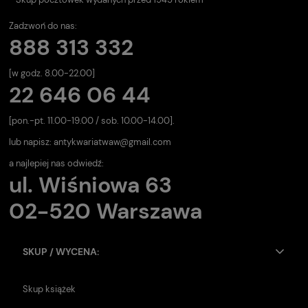
Zadzwoń do nas:
888 313 332
[w godz. 8.00-22.00]
22 646 06 44
[pon.-pt. 11.00-19.00 / sob. 10.00-14.00].
lub napisz:
antykwariatwaw@gmail.com
a najlepiej nas odwiedź:
ul. Wiśniowa 63
02-520 Warszawa
SKUP / WYCENA:
Skup książek