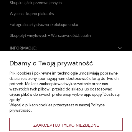
Skup książek przedwojennych
Wycena i kupno plakatów
Fotografia artystyczna i kolekcjonerska
Skup płyt winylowych - Warszawa, Łódź, Lublin
INFORMACJE:
Dbamy o Twoją prywatność
Zwroty i reklamacje
Pliki cookies i pokrewne im technologie umożliwiają poprawne
Dane firmy
działanie strony i pomagają nam dostosować ofertę do Twoich
potrzeb. Możesz zaakceptować wykorzystanie przez nas
Jak szukać?
wszystkich tych plików i przejść do sklepu lub dostosować
użycie plików do swoich preferencji, wybierając opcję "Dostosuj
Polityka prywatności
zgody".
Więcej o plikach cookies przeczytasz w naszej Polityce
Regulamin
prywatności.
Poltyka cookies
ZAAKCEPTUJ TYLKO NIEZBĘDNE
varsaviana