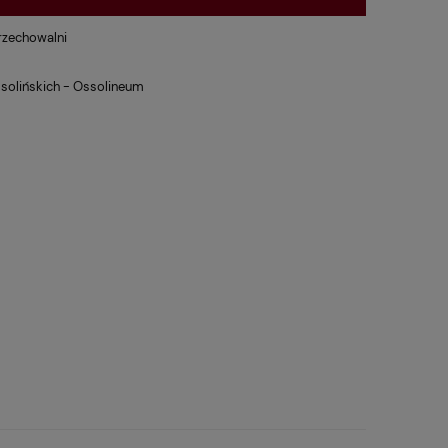
rzechowalni
solińskich - Ossolineum