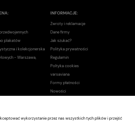
ENA:
INFORMACJE:
Zwroty i reklamacje
 przedwojennych
Dane firmy
no plakatów
Jak szukać?
ystyczna i kolekcjonerska
Polityka prywatności
ylowych - Warszawa,
Regulamin
Poltyka cookies
varsaviana
Formy płatności
Nowości
kceptować wykorzystanie przez nas wszystkich tych plików i przejść