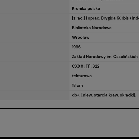
Kronika polska
[z łac.] i oprac. Brygida Kürbis / 
Biblioteka Narodowa
Wrocław
1996
Zakład Narodowy im. Ossolińskich
CXXXI, [1], 322
tekturowa
18 cm
db+. [niew. otarcia kraw. okładki].