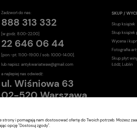
Zadzwoń do nas:
SKUP / WYC
888 313 332
Skup książek
Skup książek
[w godz. 8.00-22.00]
22 646 06 44
Wycena i kup
Fotografia art
[pon.-pt. 11.00-19.00 / sob. 10.00-14.00].
Skup płyt win
lub napisz:
antykwariatwaw@gmail.com
Łódź, Lublin
a najlepiej nas odwiedź:
ul. Wiśniowa 63
02-520 Warszawa
nie strony i pomagają nam dostosować ofertę do Twoich potrzeb. Możesz zaa
ając opcję "Dostosuj zgody".