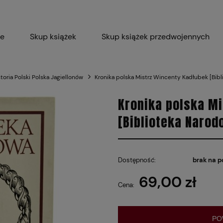
ie
Skup książek
Skup książek przedwojennych
Blog
Skup płyt winylowych 
storia Polski Polska Jagiellonów
Kronika polska Mistrz Wincenty Kadłubek [Bib
Certyfikat dla M
Kronika polska Mi
[Biblioteka Narod
Dostępność:
brak na p
69,00 zł
Cena:
PO