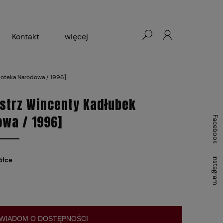
Kontakt
więcej
- Warszawa, Łódź, Lublin
lioteka Narodowa / 1996]
ałej Księgarni 2024-2025
strz Wincenty Kadłubek
owa / 1996]
Facebook
Instagram
ółce
WIADOM O DOSTĘPNOŚCI