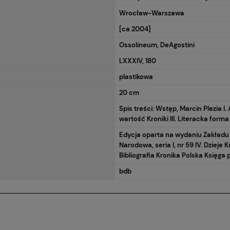
Wrocław-Warszawa
[ca 2004]
Ossolineum, DeAgostini
LXXXIV, 180
plastikowa
20 cm
Spis treści: Wstęp, Marcin Plezia I. 
wartość Kroniki III. Literacka forma
Edycja oparta na wydaniu Zakładu N
Narodowa, seria I, nr 59 IV. Dzieje
Bibliografia Kronika Polska Księga 
bdb