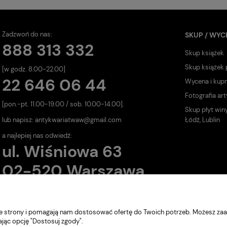
Zadzwoń do nas:
SKUP / WYC
888 313 332
Skup książek
Skup książek
[w godz. 8.00-22.00]
22 646 06 44
Wycena i kup
Fotografia art
[pon.-pt. 11.00-19.00 / sob. 10.00-14.00].
Skup płyt win
lub napisz:
antykwariatwaw@gmail.com
Łódź, Lublin
a najlepiej nas odwiedź:
ul. Wiśniowa 63
02-520 Warszawa
nie strony i pomagają nam dostosować ofertę do Twoich potrzeb. Możesz zaa
ając opcję "Dostosuj zgody".