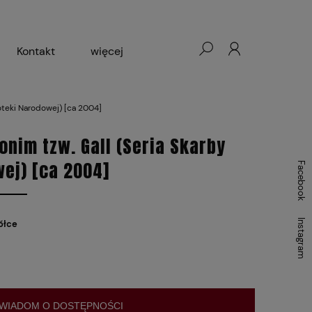
Kontakt
więcej
- Warszawa, Łódź, Lublin
ioteki Narodowej) [ca 2004]
ałej Księgarni 2024-2025
onim tzw. Gall (Seria Skarby
wej) [ca 2004]
Facebook
Instagram
ółce
WIADOM O DOSTĘPNOŚCI