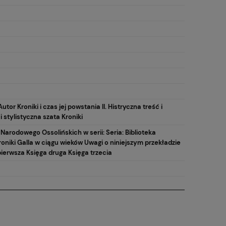
Autor Kroniki i czas jej powstania II. Histryczna treść i
 i stylistyczna szata Kroniki
arodowego Ossolińskich w serii: Seria: Biblioteka
 Kroniki Galla w ciągu wieków Uwagi o niniejszym przekładzie
pierwsza Księga druga Księga trzecia