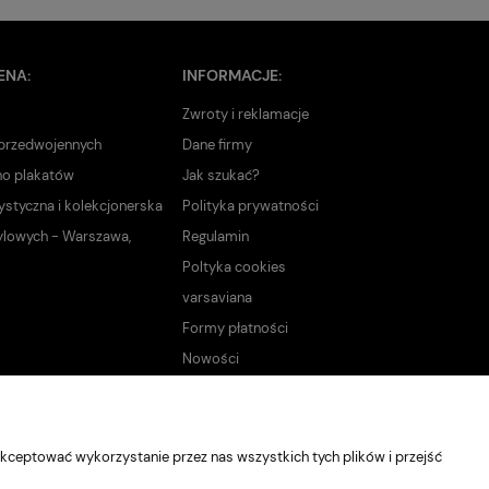
ENA:
INFORMACJE:
Zwroty i reklamacje
 przedwojennych
Dane firmy
no plakatów
Jak szukać?
ystyczna i kolekcjonerska
Polityka prywatności
ylowych - Warszawa,
Regulamin
Poltyka cookies
varsaviana
Formy płatności
Nowości
kceptować wykorzystanie przez nas wszystkich tych plików i przejść