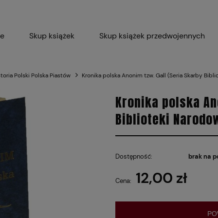
ie
Skup książek
Skup książek przedwojennych
Blog
Skup płyt winylowych 
storia Polski Polska Piastów
Kronika polska Anonim tzw. Gall (Seria Skarby Bibl
Certyfikat dla M
Kronika polska An
Biblioteki Narodo
Dostępność:
brak na p
12,00 zł
Cena:
PO