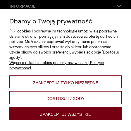
INFORMACJE:
Dbamy o Twoją prywatność
Zwroty i reklamacje
Pliki cookies i pokrewne im technologie umożliwiają poprawne
Dane firmy
działanie strony i pomagają nam dostosować ofertę do Twoich
potrzeb. Możesz zaakceptować wykorzystanie przez nas
Jak szukać?
wszystkich tych plików i przejść do sklepu lub dostosować
użycie plików do swoich preferencji, wybierając opcję "Dostosuj
Polityka prywatności
zgody".
Więcej o plikach cookies przeczytasz w naszej Polityce
Regulamin
prywatności.
Poltyka cookies
ZAAKCEPTUJ TYLKO NIEZBĘDNE
varsaviana
Formy płatności
DOSTOSUJ ZGODY
Nowości
ZAAKCEPTUJ WSZYSTKIE
pokaż pełną wersję strony