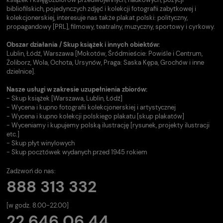
bibliofilskich, pojedynczych zdjęć i kolekcji fotografii zabytkowej i
kolekcjonerskiej, interesuje nas także plakat polski: polityczny,
propagandowy [PRL], filmowy, teatralny, muzyczny, sportowy i cyrkowy.
Obszar działania / Skup książek i innych obiektów:
Lublin, Łódź, Warszawa [Mokotów, Śródmieście: Powiśle i Centrum,
Żoliborz, Wola, Ochota, Ursynów, Praga: Saska Kępa, Grochów i inne
dzielnice].
Nasze usługi w zakresie uzupełnienia zbiorów:
- Skup książek [Warszawa, Lublin, Łódź]
- Wycena i kupno fotografii kolekcjonerskiej i artystycznej
- Wycena i kupno kolekcji polskiego plakatu [skup plakatów]
- Wyceniamy i kupujemy polską ilustrację [rysunek, projekty ilustracji
etc.]
- Skup płyt winylowych
- Skup pocztówek wydanych przed 1945 rokiem
Zadzwoń do nas:
888 313 332
[w godz. 8.00-22.00]
22 646 06 44