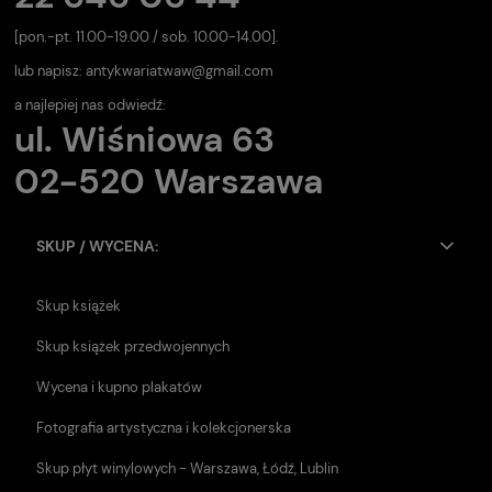
[pon.-pt. 11.00-19.00 / sob. 10.00-14.00].
lub napisz:
antykwariatwaw@gmail.com
a najlepiej nas odwiedź:
ul. Wiśniowa 63
02-520 Warszawa
SKUP / WYCENA:
Skup książek
Skup książek przedwojennych
Wycena i kupno plakatów
Fotografia artystyczna i kolekcjonerska
Skup płyt winylowych - Warszawa, Łódź, Lublin