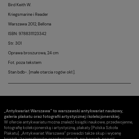
Bird Keith W.
Kriegsmarine i Reader
Warszawa 2012, Bellona
ISBN: 9788311123342
Str. 301
Oprawa broszurowa, 24 cm
Fot. poza tekstem
Stan bdb-. [małe otarcia rogów okł.].
„Antykwariat Warszawa” to warszawski antykwariat naukowy,
galeria plakatu oraz fotografii artystycznej i kolekcjonerskiej.
W ofercie antykwariatu można znaleźć książki naukowe, przedwojenne,
fotografię kolekcjonerską i artystyczną, plakaty [Polska Szkoła
Plakatu]. „Antykwariat Warszawa” prowadzi także skup i wycenę
książek i księgozbiorów przedwojennych, naukowych, pozycji