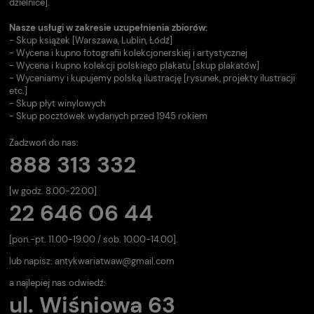
dzielnice].
Nasze usługi w zakresie uzupełnienia zbiorów:
- Skup książek [Warszawa, Lublin, Łódź]
- Wycena i kupno fotografii kolekcjonerskiej i artystycznej
- Wycena i kupno kolekcji polskiego plakatu [skup plakatów]
- Wyceniamy i kupujemy polską ilustrację [rysunek, projekty ilustracji
etc.]
- Skup płyt winylowych
- Skup pocztówek wydanych przed 1945 rokiem
Zadzwoń do nas:
888 313 332
[w godz. 8.00-22.00]
22 646 06 44
[pon.-pt. 11.00-19.00 / sob. 10.00-14.00].
lub napisz:
antykwariatwaw@gmail.com
a najlepiej nas odwiedź:
ul. Wiśniowa 63