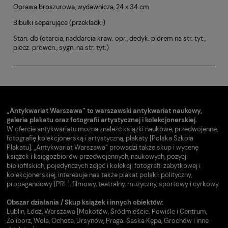
Oprawa broszurowa, wydawnicza, 24 x 34 cm
Bibułki separujące (przekładki)
Stan: db (otarcia, naddarcia kraw. opr., dedyk. piórem na str. tyt.,
piecz. prowen., sygn. na str. tyt.)
„Antykwariat Warszawa” to warszawski antykwariat naukowy,
galeria plakatu oraz fotografii artystycznej i kolekcjonerskiej.
W ofercie antykwariatu można znaleźć książki naukowe, przedwojenne,
fotografię kolekcjonerską i artystyczną, plakaty [Polska Szkoła
Plakatu]. „Antykwariat Warszawa” prowadzi także skup i wycenę
książek i księgozbiorów przedwojennych, naukowych, pozycji
bibliofilskich, pojedynczych zdjęć i kolekcji fotografii zabytkowej i
kolekcjonerskiej, interesuje nas także plakat polski: polityczny,
propagandowy [PRL], filmowy, teatralny, muzyczny, sportowy i cyrkowy.
Obszar działania / Skup książek i innych obiektów:
Lublin, Łódź, Warszawa [Mokotów, Śródmieście: Powiśle i Centrum,
Żoliborz, Wola, Ochota, Ursynów, Praga: Saska Kępa, Grochów i inne