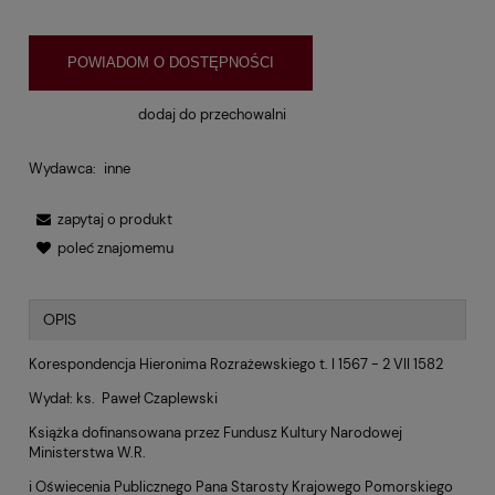
POWIADOM O DOSTĘPNOŚCI
dodaj do przechowalni
Wydawca:
inne
zapytaj o produkt
poleć znajomemu
OPIS
Korespondencja Hieronima Rozrażewskiego t. I 1567 - 2 VII 1582
Wydał: ks. Paweł Czaplewski
Książka dofinansowana przez Fundusz Kultury Narodowej
Ministerstwa W.R.
i Oświecenia Publicznego Pana Starosty Krajowego
Pomorskiego