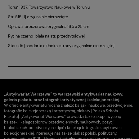
Toruń 1937,
Towarzystwo Naukowe w Toruniu
Str. 515 [1] oryginalnie nierozcięte
Oprawa: broszurowa oryginalna 16,5 x 25 cm
Rycina czarno-biała na str. przedtytułowej
Stan: db [naddarta okładka, strony oryginalnie nierozcięte]
„Antykwariat Warszawa” to warszawski antykwariat naukowy,
galeria plakatu oraz fotografii artystycznej i kolekcjonerskiej.
W ofercie antykwariatu można znaleźć książki naukowe, przedwojenne,
fotografię kolekcjonerską i artystyczną, plakaty [Polska Szkoła
Plakatu]. „Antykwariat Warszawa” prowadzi także skup i wycenę
książek i księgozbiorów przedwojennych, naukowych, pozycji
bibliofilskich, pojedynczych zdjęć i kolekcji fotografii zabytkowej i
kolekcjonerskiej, interesuje nas także plakat polski: polityczny,
propagandowy [PRL], filmowy, teatralny, muzyczny, sportowy i cyrkowy.