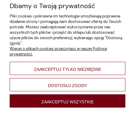
Dbamy o Twoją prywatność
Zwroty i reklamacje
Pliki cookies i pokrewne im technologie umożliwiają poprawne
Dane firmy
działanie strony i pomagają nam dostosować ofertę do Twoich
potrzeb. Możesz zaakceptować wykorzystanie przez nas
Jak szukać?
wszystkich tych plików i przejść do sklepu lub dostosować
użycie plików do swoich preferencji, wybierając opcję "Dostosuj
Polityka prywatności
zgody".
Więcej o plikach cookies przeczytasz w naszej Polityce
Regulamin
prywatności.
Poltyka cookies
ZAAKCEPTUJ TYLKO NIEZBĘDNE
varsaviana
Formy płatności
DOSTOSUJ ZGODY
Nowości
ZAAKCEPTUJ WSZYSTKIE
pokaż pełną wersję strony
Sklep internetowy Shoper Premium