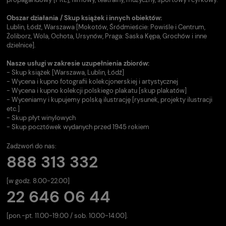
Obszar działania / Skup książek i innych obiektów:
Lublin, Łódź, Warszawa [Mokotów, Śródmieście: Powiśle i Centrum,
Żoliborz, Wola, Ochota, Ursynów, Praga: Saska Kępa, Grochów i inne
dzielnice].
Nasze usługi w zakresie uzupełnienia zbiorów:
- Skup książek [Warszawa, Lublin, Łódź]
- Wycena i kupno fotografii kolekcjonerskiej i artystycznej
- Wycena i kupno kolekcji polskiego plakatu [skup plakatów]
- Wyceniamy i kupujemy polską ilustrację [rysunek, projekty ilustracji
etc.]
- Skup płyt winylowych
- Skup pocztówek wydanych przed 1945 rokiem
Zadzwoń do nas:
888 313 332
[w godz. 8.00-22.00]
22 646 06 44
[pon.-pt. 11.00-19.00 / sob. 10.00-14.00].