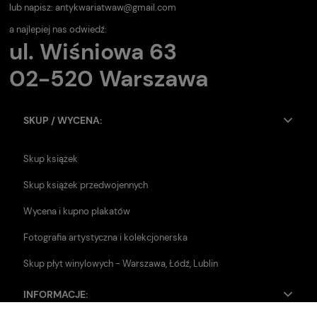
lub napisz:
antykwariatwaw@gmail.com
a najlepiej nas odwiedź:
ul. Wiśniowa 63
02-520 Warszawa
SKUP / WYCENA:
Skup książek
Skup książek przedwojennych
Wycena i kupno plakatów
Fotografia artystyczna i kolekcjonerska
Skup płyt winylowych - Warszawa, Łódź, Lublin
INFORMACJE: