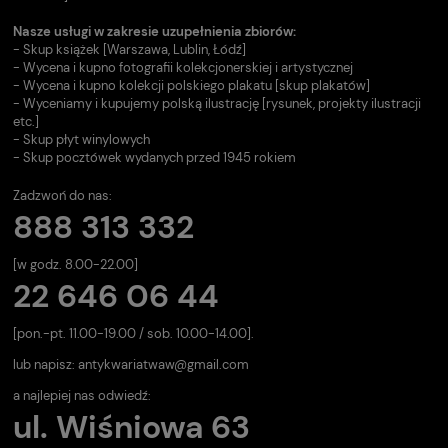
Nasze usługi w zakresie uzupełnienia zbiorów:
- Skup książek [Warszawa, Lublin, Łódź]
- Wycena i kupno fotografii kolekcjonerskiej i artystycznej
- Wycena i kupno kolekcji polskiego plakatu [skup plakatów]
- Wyceniamy i kupujemy polską ilustrację [rysunek, projekty ilustracji
etc.]
- Skup płyt winylowych
- Skup pocztówek wydanych przed 1945 rokiem
Zadzwoń do nas:
888 313 332
[w godz. 8.00-22.00]
22 646 06 44
[pon.-pt. 11.00-19.00 / sob. 10.00-14.00].
lub napisz:
antykwariatwaw@gmail.com
a najlepiej nas odwiedź:
ul. Wiśniowa 63