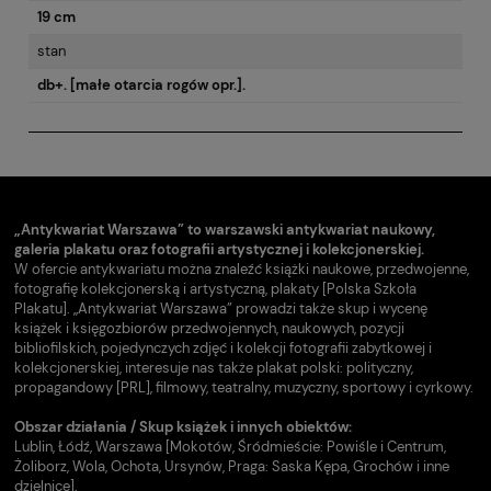
19 cm
stan
db+. [małe otarcia rogów opr.].
„Antykwariat Warszawa” to warszawski antykwariat naukowy,
galeria plakatu oraz fotografii artystycznej i kolekcjonerskiej.
W ofercie antykwariatu można znaleźć książki naukowe, przedwojenne,
fotografię kolekcjonerską i artystyczną, plakaty [Polska Szkoła
Plakatu]. „Antykwariat Warszawa” prowadzi także skup i wycenę
książek i księgozbiorów przedwojennych, naukowych, pozycji
bibliofilskich, pojedynczych zdjęć i kolekcji fotografii zabytkowej i
kolekcjonerskiej, interesuje nas także plakat polski: polityczny,
propagandowy [PRL], filmowy, teatralny, muzyczny, sportowy i cyrkowy.
Obszar działania / Skup książek i innych obiektów:
Lublin, Łódź, Warszawa [Mokotów, Śródmieście: Powiśle i Centrum,
Żoliborz, Wola, Ochota, Ursynów, Praga: Saska Kępa, Grochów i inne
dzielnice].