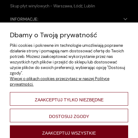
Skup płyt winylowych - Warszawa, Łódź, Lublin
INFORMACJE:
Dbamy o Twoją prywatność
Zwroty i reklamacje
Pliki cookies i pokrewne im technologie umożliwiają poprawne
Dane firmy
działanie strony i pomagają nam dostosować ofertę do Twoich
potrzeb. Możesz zaakceptować wykorzystanie przez nas
Jak szukać?
wszystkich tych plików i przejść do sklepu lub dostosować
użycie plików do swoich preferencji, wybierając opcję "Dostosuj
Polityka prywatności
zgody".
Więcej o plikach cookies przeczytasz w naszej Polityce
Regulamin
prywatności.
Poltyka cookies
ZAAKCEPTUJ TYLKO NIEZBĘDNE
varsaviana
Formy płatności
DOSTOSUJ ZGODY
Nowości
ZAAKCEPTUJ WSZYSTKIE