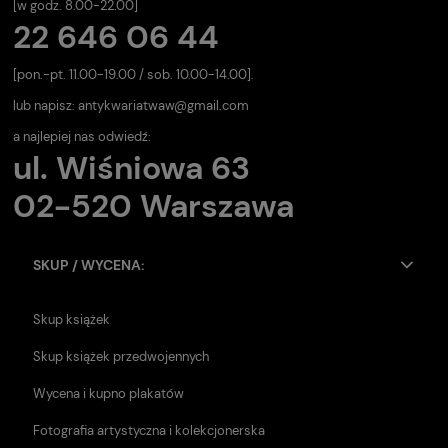
[w godz. 8.00-22.00]
22 646 06 44
[pon.-pt. 11.00-19.00 / sob. 10.00-14.00].
lub napisz:
antykwariatwaw@gmail.com
a najlepiej nas odwiedź:
ul. Wiśniowa 63
02-520 Warszawa
SKUP / WYCENA:
Skup książek
Skup książek przedwojennych
Wycena i kupno plakatów
Fotografia artystyczna i kolekcjonerska