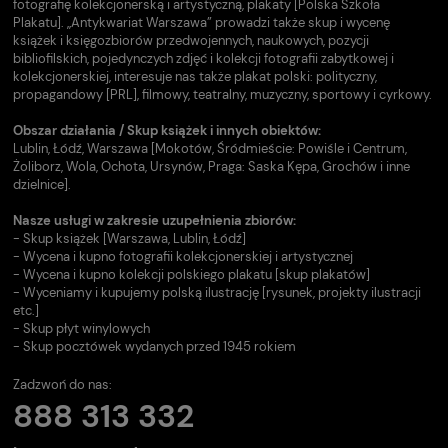
fotografię kolekcjonerską i artystyczną, plakaty [Polska Szkoła
Plakatu]. „Antykwariat Warszawa” prowadzi także skup i wycenę
książek i księgozbiorów przedwojennych, naukowych, pozycji
bibliofilskich, pojedynczych zdjęć i kolekcji fotografii zabytkowej i
kolekcjonerskiej, interesuje nas także plakat polski: polityczny,
propagandowy [PRL], filmowy, teatralny, muzyczny, sportowy i cyrkowy.
Obszar działania / Skup książek i innych obiektów:
Lublin, Łódź, Warszawa [Mokotów, Śródmieście: Powiśle i Centrum,
Żoliborz, Wola, Ochota, Ursynów, Praga: Saska Kępa, Grochów i inne
dzielnice].
Nasze usługi w zakresie uzupełnienia zbiorów:
- Skup książek [Warszawa, Lublin, Łódź]
- Wycena i kupno fotografii kolekcjonerskiej i artystycznej
- Wycena i kupno kolekcji polskiego plakatu [skup plakatów]
- Wyceniamy i kupujemy polską ilustrację [rysunek, projekty ilustracji
etc.]
- Skup płyt winylowych
- Skup pocztówek wydanych przed 1945 rokiem
Zadzwoń do nas:
888 313 332