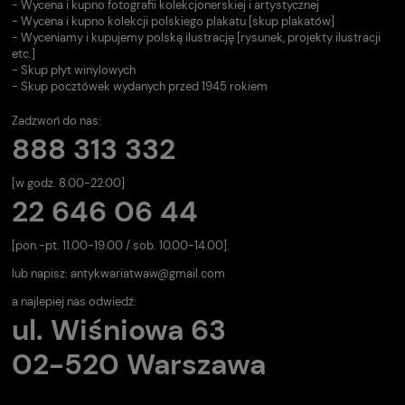
- Wycena i kupno fotografii kolekcjonerskiej i artystycznej
- Wycena i kupno kolekcji polskiego plakatu [skup plakatów]
- Wyceniamy i kupujemy polską ilustrację [rysunek, projekty ilustracji
etc.]
- Skup płyt winylowych
- Skup pocztówek wydanych przed 1945 rokiem
Zadzwoń do nas:
888 313 332
[w godz. 8.00-22.00]
22 646 06 44
[pon.-pt. 11.00-19.00 / sob. 10.00-14.00].
lub napisz:
antykwariatwaw@gmail.com
a najlepiej nas odwiedź:
ul. Wiśniowa 63
02-520 Warszawa