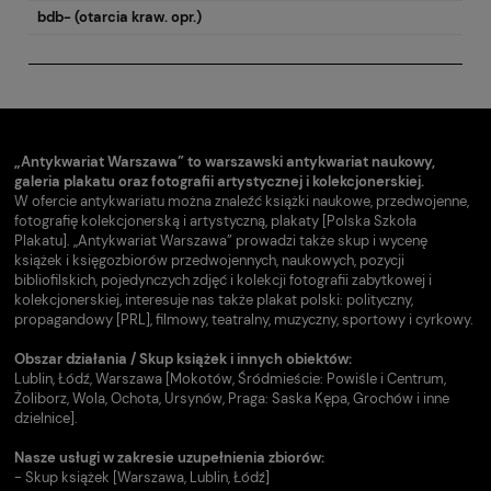
bdb- (otarcia kraw. opr.)
„Antykwariat Warszawa” to warszawski antykwariat naukowy,
galeria plakatu oraz fotografii artystycznej i kolekcjonerskiej.
W ofercie antykwariatu można znaleźć książki naukowe, przedwojenne,
fotografię kolekcjonerską i artystyczną, plakaty [Polska Szkoła
Plakatu]. „Antykwariat Warszawa” prowadzi także skup i wycenę
książek i księgozbiorów przedwojennych, naukowych, pozycji
bibliofilskich, pojedynczych zdjęć i kolekcji fotografii zabytkowej i
kolekcjonerskiej, interesuje nas także plakat polski: polityczny,
propagandowy [PRL], filmowy, teatralny, muzyczny, sportowy i cyrkowy.
Obszar działania / Skup książek i innych obiektów:
Lublin, Łódź, Warszawa [Mokotów, Śródmieście: Powiśle i Centrum,
Żoliborz, Wola, Ochota, Ursynów, Praga: Saska Kępa, Grochów i inne
dzielnice].
Nasze usługi w zakresie uzupełnienia zbiorów:
- Skup książek [Warszawa, Lublin, Łódź]