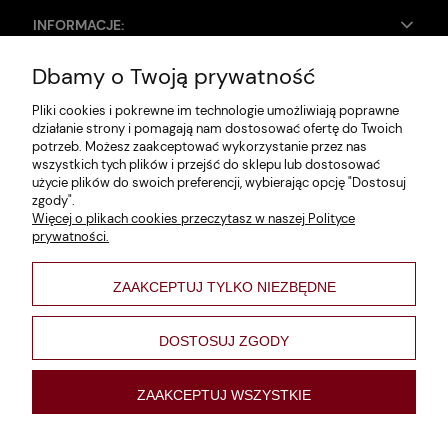
INFORMACJE:
Dbamy o Twoją prywatność
Zwroty i reklamacje
Pliki cookies i pokrewne im technologie umożliwiają poprawne
Dane firmy
działanie strony i pomagają nam dostosować ofertę do Twoich
potrzeb. Możesz zaakceptować wykorzystanie przez nas
Jak szukać?
wszystkich tych plików i przejść do sklepu lub dostosować
użycie plików do swoich preferencji, wybierając opcję "Dostosuj
Polityka prywatności
zgody".
Więcej o plikach cookies przeczytasz w naszej Polityce
Regulamin
prywatności.
Poltyka cookies
ZAAKCEPTUJ TYLKO NIEZBĘDNE
varsaviana
Formy płatności
DOSTOSUJ ZGODY
Nowości
ZAAKCEPTUJ WSZYSTKIE
pokaż pełną wersję strony