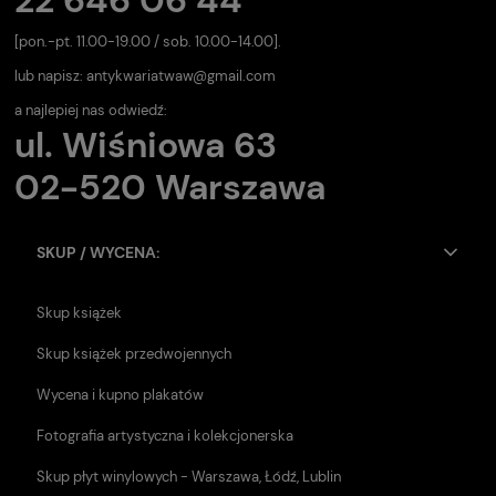
[pon.-pt. 11.00-19.00 / sob. 10.00-14.00].
lub napisz:
antykwariatwaw@gmail.com
a najlepiej nas odwiedź:
ul. Wiśniowa 63
02-520 Warszawa
SKUP / WYCENA:
Skup książek
Skup książek przedwojennych
Wycena i kupno plakatów
Fotografia artystyczna i kolekcjonerska
Skup płyt winylowych - Warszawa, Łódź, Lublin