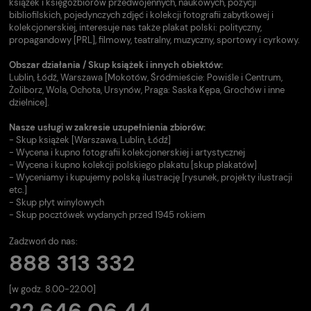
książek i księgozbiorów przedwojennych, naukowych, pozycji
bibliofilskich, pojedynczych zdjęć i kolekcji fotografii zabytkowej i
kolekcjonerskiej, interesuje nas także plakat polski: polityczny,
propagandowy [PRL], filmowy, teatralny, muzyczny, sportowy i cyrkowy.
Obszar działania / Skup książek i innych obiektów:
Lublin, Łódź, Warszawa [Mokotów, Śródmieście: Powiśle i Centrum,
Żoliborz, Wola, Ochota, Ursynów, Praga: Saska Kępa, Grochów i inne
dzielnice].
Nasze usługi w zakresie uzupełnienia zbiorów:
- Skup książek [Warszawa, Lublin, Łódź]
- Wycena i kupno fotografii kolekcjonerskiej i artystycznej
- Wycena i kupno kolekcji polskiego plakatu [skup plakatów]
- Wyceniamy i kupujemy polską ilustrację [rysunek, projekty ilustracji
etc.]
- Skup płyt winylowych
- Skup pocztówek wydanych przed 1945 rokiem
Zadzwoń do nas:
888 313 332
[w godz. 8.00-22.00]
22 646 06 44