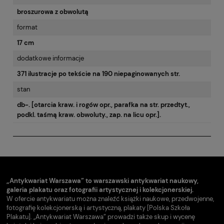
broszurowa z obwolutą
format
17 cm
dodatkowe informacje
371 ilustracje po tekście na 190 niepaginowanych str.
stan
db-. [otarcia kraw. i rogów opr., parafka na str. przedtyt.,
podkl. taśmą kraw. obwoluty., zap. na licu opr.].
„Antykwariat Warszawa” to warszawski antykwariat naukowy,
galeria plakatu oraz fotografii artystycznej i kolekcjonerskiej.
W ofercie antykwariatu można znaleźć książki naukowe, przedwojenne,
fotografię kolekcjonerską i artystyczną, plakaty [Polska Szkoła
Plakatu]. „Antykwariat Warszawa” prowadzi także skup i wycenę