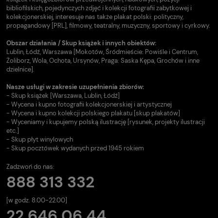
bibliofilskich, pojedynczych zdjęć i kolekcji fotografii zabytkowej i
kolekcjonerskiej, interesuje nas także plakat polski: polityczny,
propagandowy [PRL], filmowy, teatralny, muzyczny, sportowy i cyrkowy.
Obszar działania / Skup książek i innych obiektów:
Lublin, Łódź, Warszawa [Mokotów, Śródmieście: Powiśle i Centrum,
Żoliborz, Wola, Ochota, Ursynów, Praga: Saska Kępa, Grochów i inne
dzielnice].
Nasze usługi w zakresie uzupełnienia zbiorów:
- Skup książek [Warszawa, Lublin, Łódź]
- Wycena i kupno fotografii kolekcjonerskiej i artystycznej
- Wycena i kupno kolekcji polskiego plakatu [skup plakatów]
- Wyceniamy i kupujemy polską ilustrację [rysunek, projekty ilustracji
etc.]
- Skup płyt winylowych
- Skup pocztówek wydanych przed 1945 rokiem
Zadzwoń do nas:
888 313 332
[w godz. 8.00-22.00]
22 646 06 44