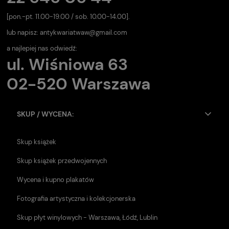
[pon.-pt. 11.00-19.00 / sob. 10.00-14.00].
lub napisz:
antykwariatwaw@gmail.com
a najlepiej nas odwiedź:
ul. Wiśniowa 63
02-520 Warszawa
SKUP / WYCENA:
Skup książek
Skup książek przedwojennych
Wycena i kupno plakatów
Fotografia artystyczna i kolekcjonerska
Skup płyt winylowych - Warszawa, Łódź, Lublin