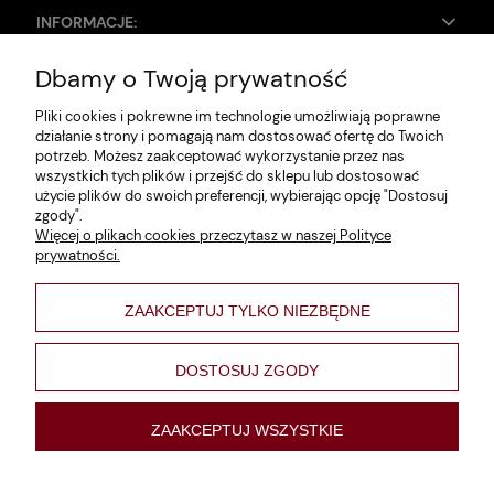
INFORMACJE:
Dbamy o Twoją prywatność
Zwroty i reklamacje
Pliki cookies i pokrewne im technologie umożliwiają poprawne
Dane firmy
działanie strony i pomagają nam dostosować ofertę do Twoich
potrzeb. Możesz zaakceptować wykorzystanie przez nas
Jak szukać?
wszystkich tych plików i przejść do sklepu lub dostosować
użycie plików do swoich preferencji, wybierając opcję "Dostosuj
Polityka prywatności
zgody".
Więcej o plikach cookies przeczytasz w naszej Polityce
Regulamin
prywatności.
Poltyka cookies
ZAAKCEPTUJ TYLKO NIEZBĘDNE
varsaviana
Formy płatności
DOSTOSUJ ZGODY
Nowości
ZAAKCEPTUJ WSZYSTKIE
pokaż pełną wersję strony