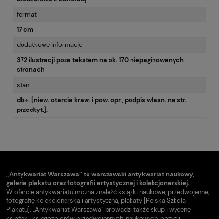
format
17 cm
dodatkowe informacje
372 ilustracji poza tekstem na ok. 170 niepaginowanych
stronach
stan
db+. [niew. otarcia kraw. i pow. opr., podpis własn. na str.
przedtyt.].
„Antykwariat Warszawa” to warszawski antykwariat naukowy,
galeria plakatu oraz fotografii artystycznej i kolekcjonerskiej.
W ofercie antykwariatu można znaleźć książki naukowe, przedwojenne,
fotografię kolekcjonerską i artystyczną, plakaty [Polska Szkoła
Plakatu]. „Antykwariat Warszawa” prowadzi także skup i wycenę
książek i księgozbiorów przedwojennych, naukowych, pozycji