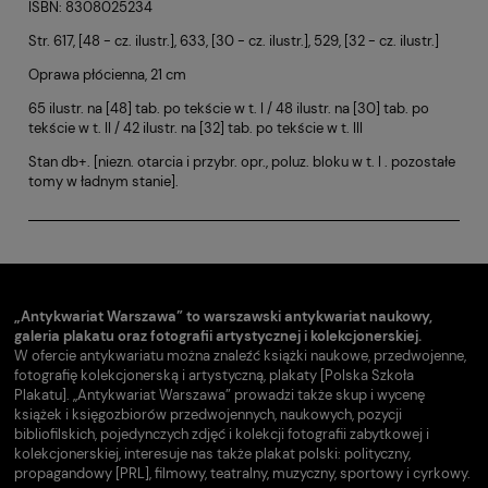
ISBN: 8308025234
Str. 617, [48 - cz. ilustr.], 633, [30 - cz. ilustr.], 529, [32 - cz. ilustr.]
Oprawa płócienna, 21 cm
65 ilustr. na [48] tab. po tekście w t. I / 48 ilustr. na [30] tab. po
tekście w t. II / 42 ilustr. na [32] tab. po tekście w t. III
Stan db+. [niezn. otarcia i przybr. opr., poluz. bloku w t. I . pozostałe
tomy w ładnym stanie].
„Antykwariat Warszawa” to warszawski antykwariat naukowy,
galeria plakatu oraz fotografii artystycznej i kolekcjonerskiej.
W ofercie antykwariatu można znaleźć książki naukowe, przedwojenne,
fotografię kolekcjonerską i artystyczną, plakaty [Polska Szkoła
Plakatu]. „Antykwariat Warszawa” prowadzi także skup i wycenę
książek i księgozbiorów przedwojennych, naukowych, pozycji
bibliofilskich, pojedynczych zdjęć i kolekcji fotografii zabytkowej i
kolekcjonerskiej, interesuje nas także plakat polski: polityczny,
propagandowy [PRL], filmowy, teatralny, muzyczny, sportowy i cyrkowy.