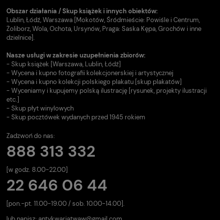
Obszar działania / Skup książek i innych obiektów:
Lublin, Łódź, Warszawa [Mokotów, Śródmieście: Powiśle i Centrum,
Żoliborz, Wola, Ochota, Ursynów, Praga: Saska Kępa, Grochów i inne
dzielnice].
Nasze usługi w zakresie uzupełnienia zbiorów:
- Skup książek [Warszawa, Lublin, Łódź]
- Wycena i kupno fotografii kolekcjonerskiej i artystycznej
- Wycena i kupno kolekcji polskiego plakatu [skup plakatów]
- Wyceniamy i kupujemy polską ilustrację [rysunek, projekty ilustracji
etc.]
- Skup płyt winylowych
- Skup pocztówek wydanych przed 1945 rokiem
Zadzwoń do nas:
888 313 332
[w godz. 8.00-22.00]
22 646 06 44
[pon.-pt. 11.00-19.00 / sob. 10.00-14.00].
lub napisz:
antykwariatwaw@gmail.com