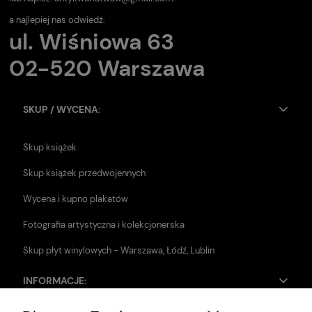
a najlepiej nas odwiedź:
ul. Wiśniowa 63
02-520 Warszawa
SKUP / WYCENA:
Skup książek
Skup książek przedwojennych
Wycena i kupno plakatów
Fotografia artystyczna i kolekcjonerska
Skup płyt winylowych - Warszawa, Łódź, Lublin
INFORMACJE: