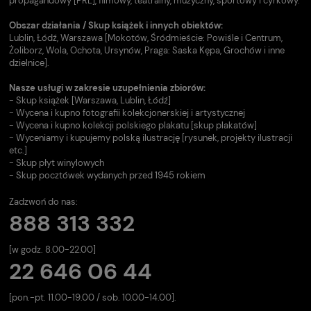
propagandowy [PRL], filmowy, teatralny, muzyczny, sportowy i cyrkowy.
Obszar działania / Skup książek i innych obiektów:
Lublin, Łódź, Warszawa [Mokotów, Śródmieście: Powiśle i Centrum,
Żoliborz, Wola, Ochota, Ursynów, Praga: Saska Kępa, Grochów i inne
dzielnice].
Nasze usługi w zakresie uzupełnienia zbiorów:
- Skup książek [Warszawa, Lublin, Łódź]
- Wycena i kupno fotografii kolekcjonerskiej i artystycznej
- Wycena i kupno kolekcji polskiego plakatu [skup plakatów]
- Wyceniamy i kupujemy polską ilustrację [rysunek, projekty ilustracji
etc.]
- Skup płyt winylowych
- Skup pocztówek wydanych przed 1945 rokiem
Zadzwoń do nas:
888 313 332
[w godz. 8.00-22.00]
22 646 06 44
[pon.-pt. 11.00-19.00 / sob. 10.00-14.00].