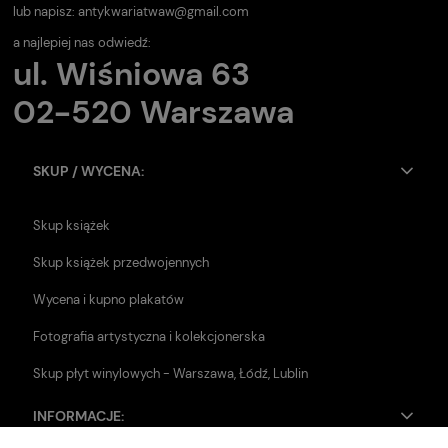
lub napisz:
antykwariatwaw@gmail.com
a najlepiej nas odwiedź:
ul. Wiśniowa 63
02-520 Warszawa
SKUP / WYCENA:
Skup książek
Skup książek przedwojennych
Wycena i kupno plakatów
Fotografia artystyczna i kolekcjonerska
Skup płyt winylowych - Warszawa, Łódź, Lublin
INFORMACJE: