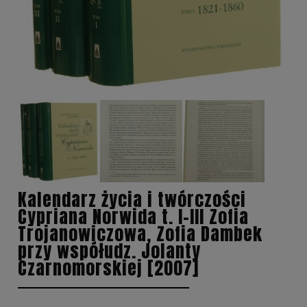
Kalendarz życia i twórczości
Cypriana Norwida t. I-III Zofia
Trojanowiczowa, Zofia Dambek
przy współudz. Jolanty
Czarnomorskiej [2007]