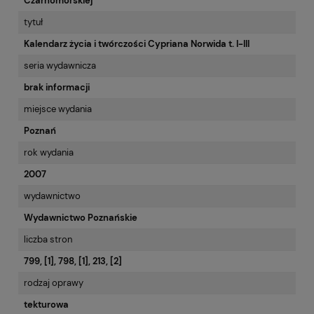
Czarnomorskiej
tytuł
Kalendarz życia i twórczości Cypriana Norwida t. I-III
seria wydawnicza
brak informacji
miejsce wydania
Poznań
rok wydania
2007
wydawnictwo
Wydawnictwo Poznańskie
liczba stron
799, [1], 798, [1], 213, [2]
rodzaj oprawy
tekturowa