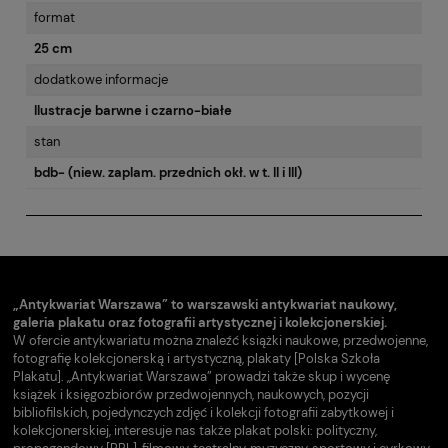
format
25 cm
dodatkowe informacje
Ilustracje barwne i czarno-białe
stan
bdb- (niew. zaplam. przednich okł. w t. II i III)
„Antykwariat Warszawa” to warszawski antykwariat naukowy,
galeria plakatu oraz fotografii artystycznej i kolekcjonerskiej.
W ofercie antykwariatu można znaleźć książki naukowe, przedwojenne,
fotografię kolekcjonerską i artystyczną, plakaty [Polska Szkoła
Plakatu]. „Antykwariat Warszawa” prowadzi także skup i wycenę
książek i księgozbiorów przedwojennych, naukowych, pozycji
bibliofilskich, pojedynczych zdjęć i kolekcji fotografii zabytkowej i
kolekcjonerskiej, interesuje nas także plakat polski: polityczny,