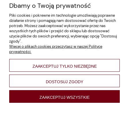
Dbamy o Twoją prywatność
Zwroty i reklamacje
Pliki cookies i pokrewne im technologie umożliwiają poprawne
Dane firmy
działanie strony i pomagają nam dostosować ofertę do Twoich
potrzeb. Możesz zaakceptować wykorzystanie przez nas
Jak szukać?
wszystkich tych plików i przejść do sklepu lub dostosować
użycie plików do swoich preferencji, wybierając opcję "Dostosuj
Polityka prywatności
zgody".
Więcej o plikach cookies przeczytasz w naszej Polityce
Regulamin
prywatności.
Poltyka cookies
ZAAKCEPTUJ TYLKO NIEZBĘDNE
varsaviana
Formy płatności
DOSTOSUJ ZGODY
Nowości
ZAAKCEPTUJ WSZYSTKIE
pokaż pełną wersję strony
Sklep internetowy Shoper Premium