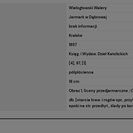
Wielogłowski Walery
Jarmark w Dąbrowej
brak informacji
Kraków
1857
Księg. i Wydaw. Dzieł Katolickich
[4], 97, [1]
półpłócienna
18 cm
Obraz 1, Sceny przedjarmarczne ; 
db. [otarcia kraw. i rogów opr., przy
epoki na str. przedtyt., ślady po kor