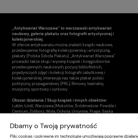
„Antykwariat Warszawa” to warszawski antykwariat
naukowy, galeria plakatu oraz fotografii artystycznej i
kolekcjonerskiej.
W ofercie antykwariatu można znaleźć książki naukowe,
przedwojenne, fotografię kolekcjonerską i artystyczną,
plakaty [Polska Szkoła Plakatu]. „Antykwariat Warszawa”
prowadzi także skup i wycenę książek i księgozbiorów
przedwojennych, naukowych, pozycji bibliofilskich,
pojedynczych zdjęć i kolekcji fotografii zabytkowej i
kolekcjonerskiej, interesuje nas także plakat polski:
polityczny, propagandowy [PRL], filmowy, teatralny,
muzyczny, sportowy i cyrkowy.
Obszar działania / Skup książek i innych obiektów:
Lublin, Łódź, Warszawa [Mokotów, Śródmieście: Powiśle i
Centrum, Żoliborz, Wola, Ochota, Ursynów, Praga: Saska
Kępa, Grochów i inne dzielnice].
Dbamy o Twoją prywatność
Nasze usługi w zakresie uzupełnienia zbiorów:
- Skup książek [Warszawa, Lublin, Łódź]
Pliki cookies i pokrewne im technologie umożliwiają poprawne działa