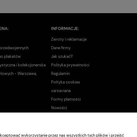
ENA:
INFORMACJE:
Zwroty i reklamacje
 przedwojennych
Dane firmy
no plakatów
Jak szukać?
ystyczna i kolekcjonerska
Polityka prywatności
ylowych - Warszawa,
Regulamin
Poltyka cookies
varsaviana
Formy płatności
Nowości
kceptować wykorzystanie przez nas wszystkich tych plików i przejść