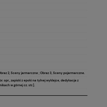
Obraz 2, Sceny jarmarczne ; Obraz 3, Sceny pojarmarczne.
br. opr., zapiski z epoki na tylnej wyklejce, dedykacja z
nikach w górnej cz. str.].