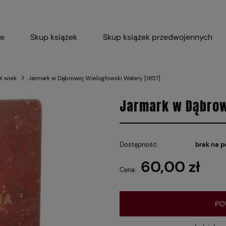
ie
Skup książek
Skup książek przedwojennych
Blog
Skup płyt winylowych 
IX wiek
Jarmark w Dąbrowej Wielogłowski Walery [1857]
Certyfikat dla M
Jarmark w Dąbrow
Dostępność:
brak na p
60,00 zł
Cena:
PO