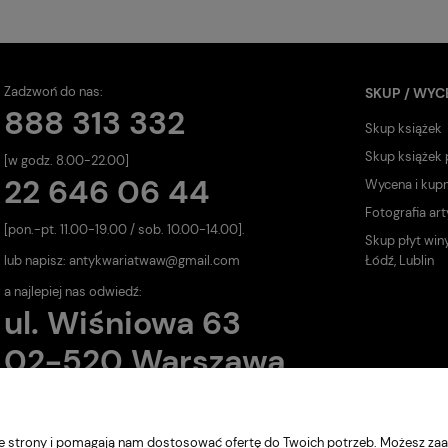
Zadzwoń do nas:
SKUP / WYC
888 313 332
Skup książek
Skup książek
[w godz. 8.00-22.00]
22 646 06 44
Wycena i kup
Fotografia art
[pon.-pt. 11.00-19.00 / sob. 10.00-14.00].
Skup płyt win
lub napisz:
antykwariatwaw@gmail.com
Łódź, Lublin
a najlepiej nas odwiedź:
ul. Wiśniowa 63
02-520 Warszawa
nie strony i pomagają nam dostosować ofertę do Twoich potrzeb. Możesz zaa