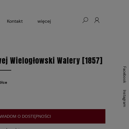
Kontakt
więcej
- Warszawa, Łódź, Lublin
ałej Księgarni 2024-2025
ej Wielogłowski Walery [1857]
Facebook
ółce
Instagram
WIADOM O DOSTĘPNOŚCI