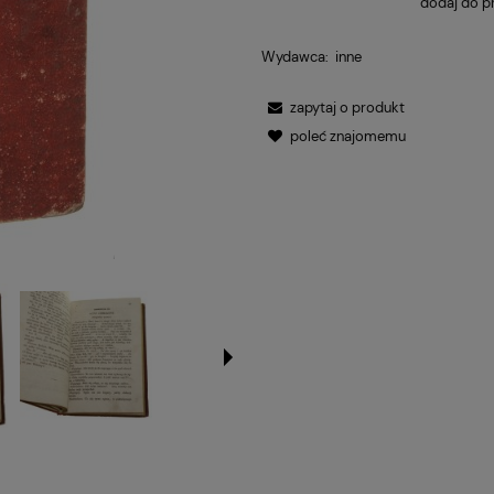
dodaj do p
Wydawca:
inne
zapytaj o produkt
poleć znajomemu