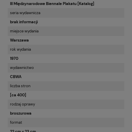
III Międzynarodowe Biennale Plakatu [Katalog]
seria wydawnicza
brak informacji
miejsce wydania
Warszawa
rok wydania
1970
wydawnictwo
CBWA
liczba stron
[ca 400]
rodzaj oprawy
broszurowa
format
22 cm x 23 cm