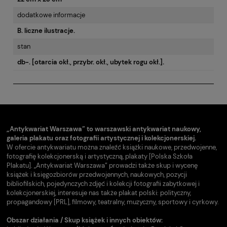
dodatkowe informacje
B. liczne ilustracje.
stan
db-. [otarcia okł., przybr. okł., ubytek rogu okł.].
„Antykwariat Warszawa” to warszawski antykwariat naukowy,
galeria plakatu oraz fotografii artystycznej i kolekcjonerskiej.
W ofercie antykwariatu można znaleźć książki naukowe, przedwojenne,
fotografię kolekcjonerską i artystyczną, plakaty [Polska Szkoła
Plakatu]. „Antykwariat Warszawa” prowadzi także skup i wycenę
książek i księgozbiorów przedwojennych, naukowych, pozycji
bibliofilskich, pojedynczych zdjęć i kolekcji fotografii zabytkowej i
kolekcjonerskiej, interesuje nas także plakat polski: polityczny,
propagandowy [PRL], filmowy, teatralny, muzyczny, sportowy i cyrkowy.
Obszar działania / Skup książek i innych obiektów: