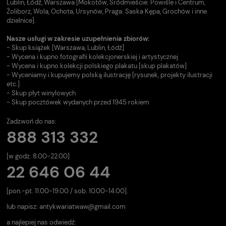
Lublin, Łódź, Warszawa [Mokotów, Śródmieście: Powiśle i Centrum,
Żoliborz, Wola, Ochota, Ursynów, Praga: Saska Kępa, Grochów i inne
dzielnice].
Nasze usługi w zakresie uzupełnienia zbiorów:
- Skup książek [Warszawa, Lublin, Łódź]
- Wycena i kupno fotografii kolekcjonerskiej i artystycznej
- Wycena i kupno kolekcji polskiego plakatu [skup plakatów]
- Wyceniamy i kupujemy polską ilustrację [rysunek, projekty ilustracji
etc.]
- Skup płyt winylowych
- Skup pocztówek wydanych przed 1945 rokiem
Zadzwoń do nas:
888 313 332
[w godz. 8.00-22.00]
22 646 06 44
[pon.-pt. 11.00-19.00 / sob. 10.00-14.00].
lub napisz:
antykwariatwaw@gmail.com
a najlepiej nas odwiedź: