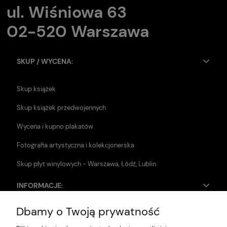
ul. Wiśniowa 63
02-520 Warszawa
SKUP / WYCENA:
Skup książek
Skup książek przedwojennych
Wycena i kupno plakatów
Fotografia artystyczna i kolekcjonerska
Skup płyt winylowych - Warszawa, Łódź, Lublin
INFORMACJE:
Dbamy o Twoją prywatność
Zwroty i reklamacje