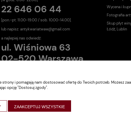
22 646 06 44
Wycena i kup
Fotografia art
[pon.-pt. 11.00-19.00 / sob. 10.00-14.00].
Skup płyt win
lub napisz:
antykwariatwaw@gmail.com
Łódź, Lublin
a najlepiej nas odwiedź:
ul. Wiśniowa 63
02-520 Warszawa
nie strony i pomagają nam dostosować ofertę do Twoich potrzeb. Możesz zaa
ając opcję "Dostosuj zgody".
Y
ZAAKCEPTUJ WSZYSTKIE