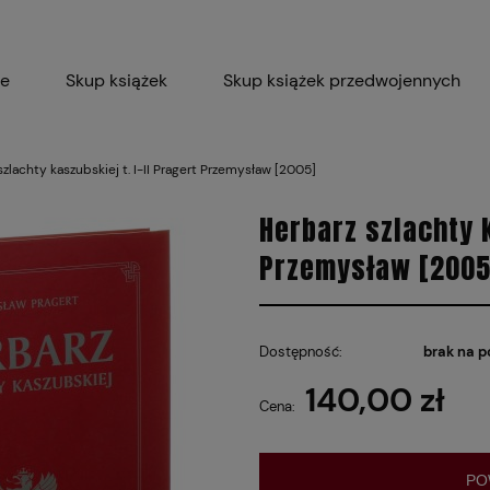
ie
Skup książek
Skup książek przedwojennych
Blog
Skup płyt winylowych 
szlachty kaszubskiej t. I-II Pragert Przemysław [2005]
Certyfikat dla M
Herbarz szlachty k
Przemysław [2005
Dostępność:
brak na p
140,00 zł
Cena:
PO