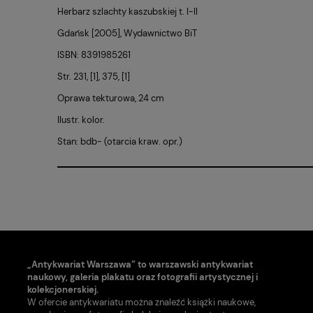
Herbarz szlachty kaszubskiej t. I-II
Gdańsk [2005], Wydawnictwo BiT
ISBN: 8391985261
Str. 231, [1], 375, [1]
Oprawa tekturowa, 24 cm
Ilustr. kolor.
Stan: bdb- (otarcia kraw. opr.)
„Antykwariat Warszawa” to warszawski antykwariat
naukowy, galeria plakatu oraz fotografii artystycznej i
kolekcjonerskiej.
W ofercie antykwariatu można znaleźć książki naukowe,