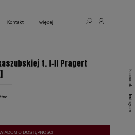
Kontakt
więcej
- Warszawa, Łódź, Lublin
ałej Księgarni 2024-2025
aszubskiej t. I-II Pragert
]
Facebook
Instagram
ółce
WIADOM O DOSTĘPNOŚCI