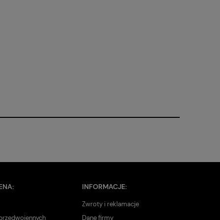
ENA:
INFORMACJE:
Zwroty i reklamacje
 przedwojennych
Dane firmy