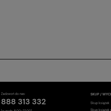
Zadzwoń do nas:
SKUP / WYC
888 313 332
Skup książek
Skup książek
[w godz. 8.00-22.00]