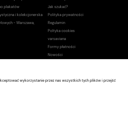
no plakatów
Jak szukać?
ystyczna i kolekcjonerska
Polityka prywatności
ylowych - Warszawa,
Regulamin
Poltyka cookies
varsaviana
Formy płatności
Nowości
kceptować wykorzystanie przez nas wszystkich tych plików i przejść
Sklep internetowy Shoper Premium