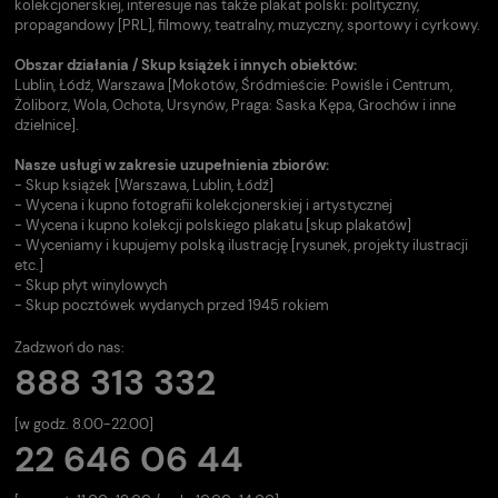
kolekcjonerskiej, interesuje nas także plakat polski: polityczny,
propagandowy [PRL], filmowy, teatralny, muzyczny, sportowy i cyrkowy.
Obszar działania / Skup książek i innych obiektów:
Lublin, Łódź, Warszawa [Mokotów, Śródmieście: Powiśle i Centrum,
Żoliborz, Wola, Ochota, Ursynów, Praga: Saska Kępa, Grochów i inne
dzielnice].
Nasze usługi w zakresie uzupełnienia zbiorów:
- Skup książek [Warszawa, Lublin, Łódź]
- Wycena i kupno fotografii kolekcjonerskiej i artystycznej
- Wycena i kupno kolekcji polskiego plakatu [skup plakatów]
- Wyceniamy i kupujemy polską ilustrację [rysunek, projekty ilustracji
etc.]
- Skup płyt winylowych
- Skup pocztówek wydanych przed 1945 rokiem
Zadzwoń do nas:
888 313 332
[w godz. 8.00-22.00]
22 646 06 44