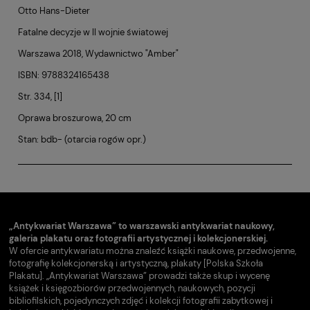
Otto Hans-Dieter
Fatalne decyzje w II wojnie światowej
Warszawa 2018, Wydawnictwo "Amber"
ISBN: 9788324165438
Str. 334, [1]
Oprawa broszurowa, 20 cm
Stan: bdb- (otarcia rogów opr.)
„Antykwariat Warszawa” to warszawski antykwariat naukowy,
galeria plakatu oraz fotografii artystycznej i kolekcjonerskiej.
W ofercie antykwariatu można znaleźć książki naukowe, przedwojenne,
fotografię kolekcjonerską i artystyczną, plakaty [Polska Szkoła
Plakatu]. „Antykwariat Warszawa” prowadzi także skup i wycenę
książek i księgozbiorów przedwojennych, naukowych, pozycji
bibliofilskich, pojedynczych zdjęć i kolekcji fotografii zabytkowej i