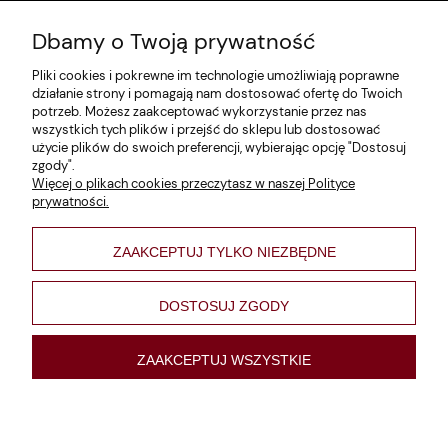
Dbamy o Twoją prywatność
Zwroty i reklamacje
Pliki cookies i pokrewne im technologie umożliwiają poprawne
Dane firmy
działanie strony i pomagają nam dostosować ofertę do Twoich
potrzeb. Możesz zaakceptować wykorzystanie przez nas
Jak szukać?
wszystkich tych plików i przejść do sklepu lub dostosować
użycie plików do swoich preferencji, wybierając opcję "Dostosuj
Polityka prywatności
zgody".
Więcej o plikach cookies przeczytasz w naszej Polityce
Regulamin
prywatności.
Poltyka cookies
ZAAKCEPTUJ TYLKO NIEZBĘDNE
varsaviana
Formy płatności
DOSTOSUJ ZGODY
Nowości
ZAAKCEPTUJ WSZYSTKIE
pokaż pełną wersję strony