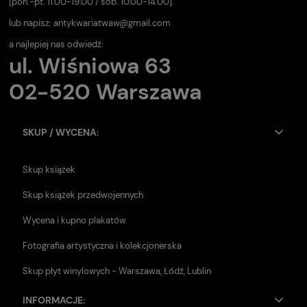
[pon.-pt. 11.00-19.00 / sob. 10.00-14.00].
lub napisz:
antykwariatwaw@gmail.com
a najlepiej nas odwiedź:
ul. Wiśniowa 63
02-520 Warszawa
SKUP / WYCENA:
Skup książek
Skup książek przedwojennych
Wycena i kupno plakatów
Fotografia artystyczna i kolekcjonerska
Skup płyt winylowych - Warszawa, Łódź, Lublin
INFORMACJE: