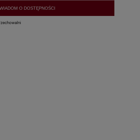
WIADOM O DOSTĘPNOŚCI
rzechowalni