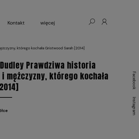
Kontakt
więcej
- Warszawa, Łódź, Lublin
 mężczyzny, którego kochała Gristwood Sarah [2014]
ałej Księgarni 2024-2025
t Dudley Prawdziwa historia
 i mężczyzny, którego kochała
Facebook
2014]
Instagram
ółce