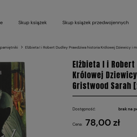
ie
Skup książek
Skup książek przedwojennych
Blog
Skup płyt winylowych 
 pamiętniki
Elżbieta I i Robert Dudley Prawdziwa historia Królowej Dziewicy i
Certyfikat dla M
Elżbieta I i Rober
Królowej Dziewicy
Gristwood Sarah [
Dostępność:
brak na p
78,00 zł
Cena: