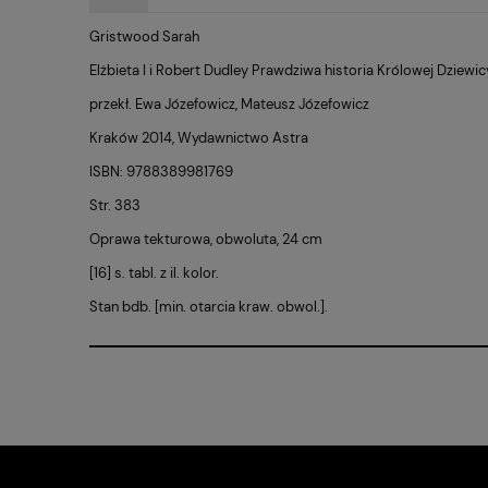
Gristwood Sarah
Elżbieta I i Robert Dudley Prawdziwa historia Królowej Dziewi
przekł. Ewa Józefowicz, Mateusz Józefowicz
Kraków 2014, Wydawnictwo Astra
ISBN: 9788389981769
Str. 383
Oprawa tekturowa, obwoluta, 24 cm
[16] s. tabl. z il. kolor.
Stan bdb. [min. otarcia kraw. obwol.].