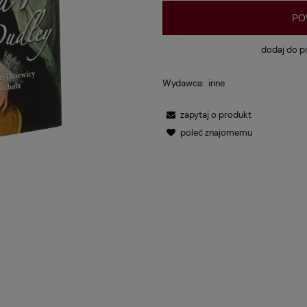
PO
dodaj do p
Wydawca:
inne
zapytaj o produkt
poleć znajomemu