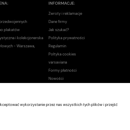
ENA:
INFORMACJE:
Zwroty i reklamacje
 przedwojennych
Dane firmy
no plakatów
Jak szukać?
ystyczna i kolekcjonerska
Polityka prywatności
ylowych - Warszawa,
Regulamin
Poltyka cookies
varsaviana
Formy płatności
Nowości
kceptować wykorzystanie przez nas wszystkich tych plików i przejść