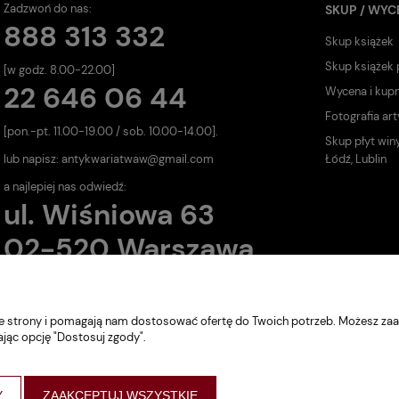
Zadzwoń do nas:
SKUP / WYC
888 313 332
Skup książek
Skup książek
[w godz. 8.00-22.00]
22 646 06 44
Wycena i kup
Fotografia art
[pon.-pt. 11.00-19.00 / sob. 10.00-14.00].
Skup płyt win
lub napisz:
antykwariatwaw@gmail.com
Łódź, Lublin
a najlepiej nas odwiedź:
ul. Wiśniowa 63
02-520 Warszawa
nie strony i pomagają nam dostosować ofertę do Twoich potrzeb. Możesz zaa
ając opcję "Dostosuj zgody".
Y
ZAAKCEPTUJ WSZYSTKIE