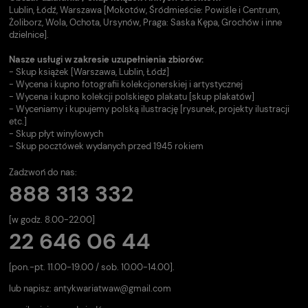
Lublin, Łódź, Warszawa [Mokotów, Śródmieście: Powiśle i Centrum,
Żoliborz, Wola, Ochota, Ursynów, Praga: Saska Kępa, Grochów i inne
dzielnice].
Nasze usługi w zakresie uzupełnienia zbiorów:
- Skup książek [Warszawa, Lublin, Łódź]
- Wycena i kupno fotografii kolekcjonerskiej i artystycznej
- Wycena i kupno kolekcji polskiego plakatu [skup plakatów]
- Wyceniamy i kupujemy polską ilustrację [rysunek, projekty ilustracji
etc.]
- Skup płyt winylowych
- Skup pocztówek wydanych przed 1945 rokiem
Zadzwoń do nas:
888 313 332
[w godz. 8.00-22.00]
22 646 06 44
[pon.-pt. 11.00-19.00 / sob. 10.00-14.00].
lub napisz:
antykwariatwaw@gmail.com