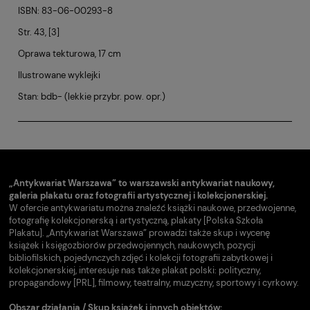
ISBN: 83-06-00293-8
Str. 43, [3]
Oprawa tekturowa, 17 cm
Ilustrowane wyklejki
Stan: bdb- (lekkie przybr. pow. opr.)
„Antykwariat Warszawa” to warszawski antykwariat naukowy,
galeria plakatu oraz fotografii artystycznej i kolekcjonerskiej.
W ofercie antykwariatu można znaleźć książki naukowe, przedwojenne,
fotografię kolekcjonerską i artystyczną, plakaty [Polska Szkoła
Plakatu]. „Antykwariat Warszawa” prowadzi także skup i wycenę
książek i księgozbiorów przedwojennych, naukowych, pozycji
bibliofilskich, pojedynczych zdjęć i kolekcji fotografii zabytkowej i
kolekcjonerskiej, interesuje nas także plakat polski: polityczny,
propagandowy [PRL], filmowy, teatralny, muzyczny, sportowy i cyrkowy.
Obszar działania / Skup książek i innych obiektów: