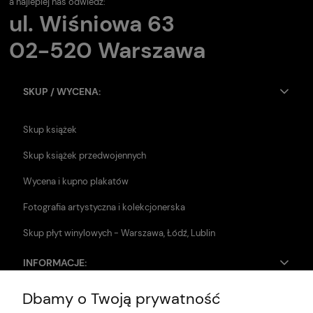
a najlepiej nas odwiedź:
ul. Wiśniowa 63
02-520 Warszawa
SKUP / WYCENA:
Skup książek
Skup książek przedwojennych
Wycena i kupno plakatów
Fotografia artystyczna i kolekcjonerska
Skup płyt winylowych - Warszawa, Łódź, Lublin
INFORMACJE:
Dbamy o Twoją prywatność
Zwroty i reklamacje