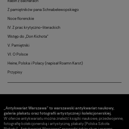
Rabin z Bacharach
Z pamiętników pana Schnabelewopskiego
Noce florenckie
IV. Z prac krytyczno-literackich
Wstęp do „Don Kichota”
V. Pamiętniki
VI. O Polsce
Heine, Polska i Polacy (napisał Roamn Karst)
Przypisy
„Antykwariat Warszawa” to warszawski antykwariat naukowy,
galeria plakatu oraz fotografii artystycznej i kolekcjonerskiej.
W ofercie antykwariatu można znaleźć książki naukowe, przedwojenne,
fotografię kolekcjonerską i artystyczną, plakaty [Polska Szkoła
Plakatu]. „Antykwariat Warszawa” prowadzi także skup i wycenę