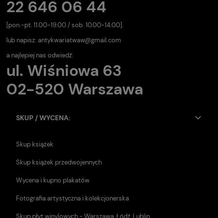
22 646 06 44
[pon.-pt. 11.00-19.00 / sob. 10.00-14.00].
lub napisz:
antykwariatwaw@gmail.com
a najlepiej nas odwiedź:
ul. Wiśniowa 63
02-520 Warszawa
SKUP / WYCENA:
Skup książek
Skup książek przedwojennych
Wycena i kupno plakatów
Fotografia artystyczna i kolekcjonerska
Skup płyt winylowych - Warszawa, Łódź, Lublin