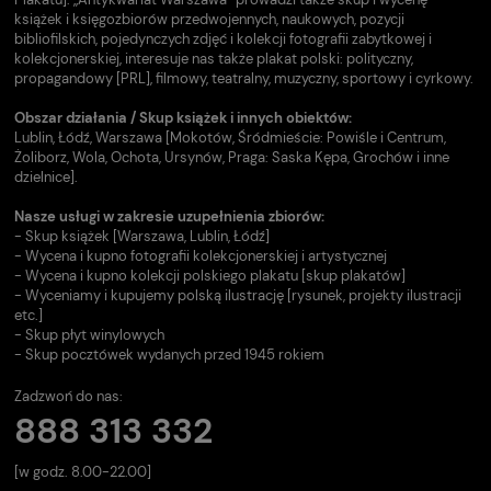
książek i księgozbiorów przedwojennych, naukowych, pozycji
bibliofilskich, pojedynczych zdjęć i kolekcji fotografii zabytkowej i
kolekcjonerskiej, interesuje nas także plakat polski: polityczny,
propagandowy [PRL], filmowy, teatralny, muzyczny, sportowy i cyrkowy.
Obszar działania / Skup książek i innych obiektów:
Lublin, Łódź, Warszawa [Mokotów, Śródmieście: Powiśle i Centrum,
Żoliborz, Wola, Ochota, Ursynów, Praga: Saska Kępa, Grochów i inne
dzielnice].
Nasze usługi w zakresie uzupełnienia zbiorów:
- Skup książek [Warszawa, Lublin, Łódź]
- Wycena i kupno fotografii kolekcjonerskiej i artystycznej
- Wycena i kupno kolekcji polskiego plakatu [skup plakatów]
- Wyceniamy i kupujemy polską ilustrację [rysunek, projekty ilustracji
etc.]
- Skup płyt winylowych
- Skup pocztówek wydanych przed 1945 rokiem
Zadzwoń do nas:
888 313 332
[w godz. 8.00-22.00]