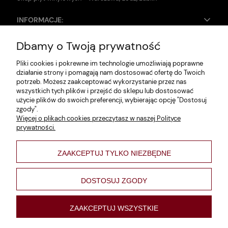
INFORMACJE:
Dbamy o Twoją prywatność
Zwroty i reklamacje
Pliki cookies i pokrewne im technologie umożliwiają poprawne
Dane firmy
działanie strony i pomagają nam dostosować ofertę do Twoich
potrzeb. Możesz zaakceptować wykorzystanie przez nas
Jak szukać?
wszystkich tych plików i przejść do sklepu lub dostosować
użycie plików do swoich preferencji, wybierając opcję "Dostosuj
Polityka prywatności
zgody".
Więcej o plikach cookies przeczytasz w naszej Polityce
Regulamin
prywatności.
Poltyka cookies
ZAAKCEPTUJ TYLKO NIEZBĘDNE
varsaviana
Formy płatności
DOSTOSUJ ZGODY
Nowości
ZAAKCEPTUJ WSZYSTKIE