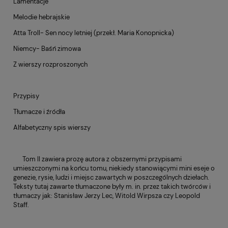
Lamentacje
Melodie hebrajskie
Atta Troll- Sen nocy letniej (przekł. Maria Konopnicka)
Niemcy- Baśń zimowa
Z wierszy rozproszonych
Przypisy
Tłumacze i źródła
Alfabetyczny spis wierszy
Tom II zawiera prozę autora z obszernymi przypisami
umieszczonymi na końcu tomu, niekiedy stanowiącymi mini eseje o
genezie, rysie, ludzi i miejsc zawartych w poszczególnych dziełach.
Teksty tutaj zawarte tłumaczone były m. in. przez takich twórców i
tłumaczy jak: Stanisław Jerzy Lec, Witold Wirpsza czy Leopold
Staff.