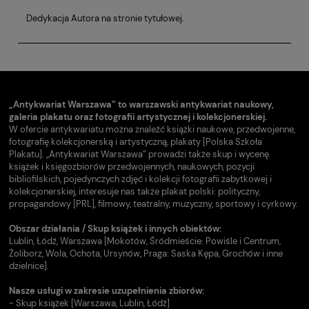
Dedykacja Autora na stronie tytułowej.
„Antykwariat Warszawa” to warszawski antykwariat naukowy,
galeria plakatu oraz fotografii artystycznej i kolekcjonerskiej.
W ofercie antykwariatu można znaleźć książki naukowe, przedwojenne,
fotografię kolekcjonerską i artystyczną, plakaty [Polska Szkoła
Plakatu]. „Antykwariat Warszawa” prowadzi także skup i wycenę
książek i księgozbiorów przedwojennych, naukowych, pozycji
bibliofilskich, pojedynczych zdjęć i kolekcji fotografii zabytkowej i
kolekcjonerskiej, interesuje nas także plakat polski: polityczny,
propagandowy [PRL], filmowy, teatralny, muzyczny, sportowy i cyrkowy.
Obszar działania / Skup książek i innych obiektów:
Lublin, Łódź, Warszawa [Mokotów, Śródmieście: Powiśle i Centrum,
Żoliborz, Wola, Ochota, Ursynów, Praga: Saska Kępa, Grochów i inne
dzielnice].
Nasze usługi w zakresie uzupełnienia zbiorów:
- Skup książek [Warszawa, Lublin, Łódź]