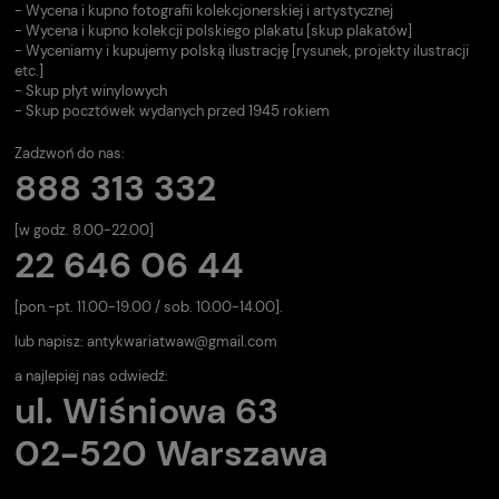
- Wycena i kupno fotografii kolekcjonerskiej i artystycznej
- Wycena i kupno kolekcji polskiego plakatu [skup plakatów]
- Wyceniamy i kupujemy polską ilustrację [rysunek, projekty ilustracji
etc.]
- Skup płyt winylowych
- Skup pocztówek wydanych przed 1945 rokiem
Zadzwoń do nas:
888 313 332
[w godz. 8.00-22.00]
22 646 06 44
[pon.-pt. 11.00-19.00 / sob. 10.00-14.00].
lub napisz:
antykwariatwaw@gmail.com
a najlepiej nas odwiedź:
ul. Wiśniowa 63
02-520 Warszawa