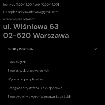
[pon.-pt. 11.00-19.00 / sob. 10.00-14.00].
lub napisz:
antykwariatwaw@gmail.com
a najlepiej nas odwiedź:
ul. Wiśniowa 63
02-520 Warszawa
SKUP / WYCENA:
Skup książek
Skup książek przedwojennych
Wycena i kupno plakatów
Fotografia artystyczna i kolekcjonerska
Skup płyt winylowych - Warszawa, Łódź, Lublin