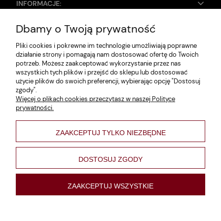
INFORMACJE:
Dbamy o Twoją prywatność
Zwroty i reklamacje
Pliki cookies i pokrewne im technologie umożliwiają poprawne
Dane firmy
działanie strony i pomagają nam dostosować ofertę do Twoich
potrzeb. Możesz zaakceptować wykorzystanie przez nas
Jak szukać?
wszystkich tych plików i przejść do sklepu lub dostosować
użycie plików do swoich preferencji, wybierając opcję "Dostosuj
Polityka prywatności
zgody".
Więcej o plikach cookies przeczytasz w naszej Polityce
Regulamin
prywatności.
Poltyka cookies
ZAAKCEPTUJ TYLKO NIEZBĘDNE
varsaviana
Formy płatności
DOSTOSUJ ZGODY
Nowości
ZAAKCEPTUJ WSZYSTKIE
pokaż pełną wersję strony