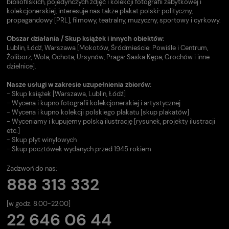
bibliofilskich, pojedynczych zdjęć i kolekcji fotografii zabytkowej i
kolekcjonerskiej, interesuje nas także plakat polski: polityczny,
propagandowy [PRL], filmowy, teatralny, muzyczny, sportowy i cyrkowy.
Obszar działania / Skup książek i innych obiektów:
Lublin, Łódź, Warszawa [Mokotów, Śródmieście: Powiśle i Centrum,
Żoliborz, Wola, Ochota, Ursynów, Praga: Saska Kępa, Grochów i inne
dzielnice].
Nasze usługi w zakresie uzupełnienia zbiorów:
- Skup książek [Warszawa, Lublin, Łódź]
- Wycena i kupno fotografii kolekcjonerskiej i artystycznej
- Wycena i kupno kolekcji polskiego plakatu [skup plakatów]
- Wyceniamy i kupujemy polską ilustrację [rysunek, projekty ilustracji
etc.]
- Skup płyt winylowych
- Skup pocztówek wydanych przed 1945 rokiem
Zadzwoń do nas:
888 313 332
[w godz. 8.00-22.00]
22 646 06 44