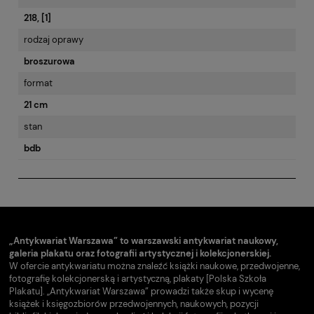
218, [1]
rodzaj oprawy
broszurowa
format
21 cm
stan
bdb
„Antykwariat Warszawa” to warszawski antykwariat naukowy,
galeria plakatu oraz fotografii artystycznej i kolekcjonerskiej.
W ofercie antykwariatu można znaleźć książki naukowe, przedwojenne,
fotografię kolekcjonerską i artystyczną, plakaty [Polska Szkoła
Plakatu]. „Antykwariat Warszawa” prowadzi także skup i wycenę
książek i księgozbiorów przedwojennych, naukowych, pozycji