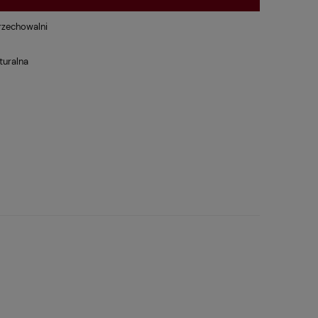
rzechowalni
turalna