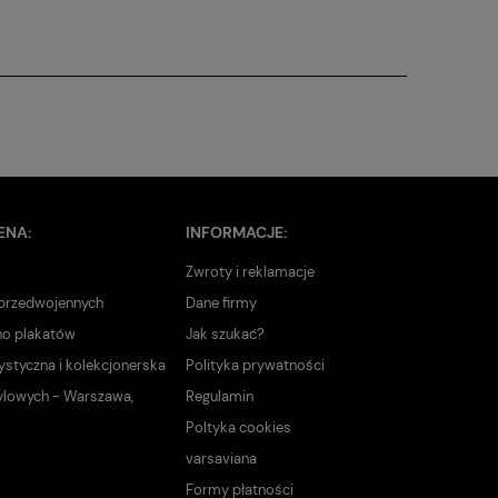
ENA:
INFORMACJE:
Zwroty i reklamacje
 przedwojennych
Dane firmy
no plakatów
Jak szukać?
ystyczna i kolekcjonerska
Polityka prywatności
ylowych - Warszawa,
Regulamin
Poltyka cookies
varsaviana
Formy płatności