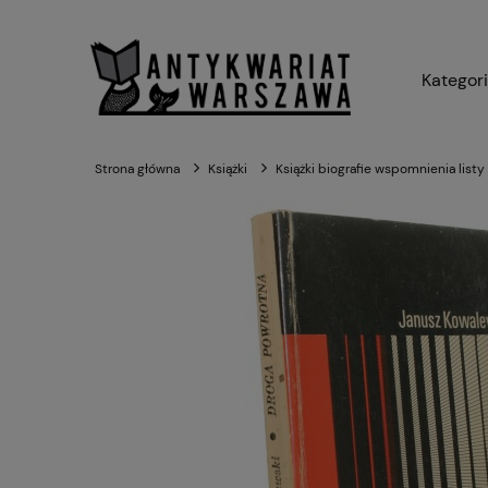
Kategor
Strona główna
Książki
Książki biografie wspomnienia listy