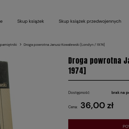
ie
Skup książek
Skup książek przedwojennych
Blog
Skup płyt winylowych 
 pamiętniki
Droga powrotna Janusz Kowalewski [Londyn / 1974]
Certyfikat dla M
Droga powrotna J
1974]
Dostępność:
brak na p
36,00 zł
Cena:
PO