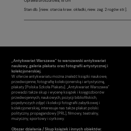
Oprawa broszurowa, 18 cm
Stan db. [niew. otarcia kraw. okładki, niew. zag. 2 rogów str.].
„Antykwariat Warszawa” to warszawski antykwariat
naukowy, galeria plakatu oraz fotografii artystycznej i
kolekcjonerskiej.
W ofercie antykwariatu można znaleźć książki naukowe,
przedwojenne, fotografię kolekcjonerską i artystyczną,
plakaty [Polska Szkoła Plakatu]. „Antykwariat Warszawa”
prowadzi także skup i wycenę książek i księgozbiorów
przedwojennych, naukowych, pozycji bibliofilskich,
pojedynczych zdjęć i kolekcji fotografii zabytkowej i
kolekcjonerskiej, interesuje nas także plakat polski:
polityczny, propagandowy [PRL], filmowy, teatralny,
muzyczny, sportowy i cyrkowy.
Obszar działania / Skup książek i innych obiektów: