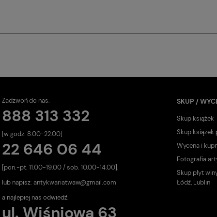
Zadzwoń do nas:
SKUP / WYC
888 313 332
Skup książek
Skup książek
[w godz. 8.00-22.00]
22 646 06 44
Wycena i kup
Fotografia art
[pon.-pt. 11.00-19.00 / sob. 10.00-14.00].
Skup płyt win
lub napisz:
antykwariatwaw@gmail.com
Łódź, Lublin
a najlepiej nas odwiedź:
ul. Wiśniowa 63