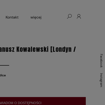
Kontakt
więcej
- Warszawa, Łódź, Lublin
ałej Księgarni 2024-2025
anusz Kowalewski [Londyn /
Facebook
Instagram
ółce
WIADOM O DOSTĘPNOŚCI