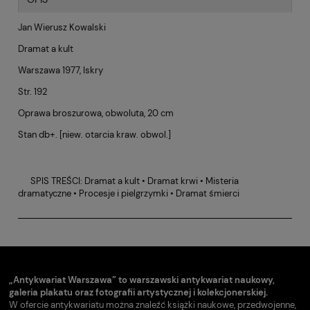
Jan Wierusz Kowalski
Dramat a kult
Warszawa 1977, Iskry
Str. 192
Oprawa broszurowa, obwoluta, 20 cm
Stan db+. [niew. otarcia kraw. obwol.]
SPIS TREŚCI: Dramat a kult • Dramat krwi
•
Misteria
dramatyczne • Procesje i pielgrzymki • Dramat śmierci
„Antykwariat Warszawa” to warszawski antykwariat naukowy,
galeria plakatu oraz fotografii artystycznej i kolekcjonerskiej.
W ofercie antykwariatu można znaleźć książki naukowe, przedwojenne,