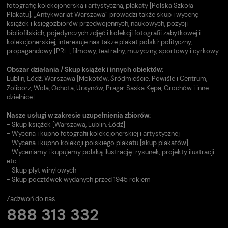
fotografię kolekcjonerską i artystyczną, plakaty [Polska Szkoła
Plakatu]. „Antykwariat Warszawa” prowadzi także skup i wycenę
książek i księgozbiorów przedwojennych, naukowych, pozycji
bibliofilskich, pojedynczych zdjęć i kolekcji fotografii zabytkowej i
kolekcjonerskiej, interesuje nas także plakat polski: polityczny,
propagandowy [PRL], filmowy, teatralny, muzyczny, sportowy i cyrkowy.
Obszar działania / Skup książek i innych obiektów:
Lublin, Łódź, Warszawa [Mokotów, Śródmieście: Powiśle i Centrum,
Żoliborz, Wola, Ochota, Ursynów, Praga: Saska Kępa, Grochów i inne
dzielnice].
Nasze usługi w zakresie uzupełnienia zbiorów:
- Skup książek [Warszawa, Lublin, Łódź]
- Wycena i kupno fotografii kolekcjonerskiej i artystycznej
- Wycena i kupno kolekcji polskiego plakatu [skup plakatów]
- Wyceniamy i kupujemy polską ilustrację [rysunek, projekty ilustracji
etc.]
- Skup płyt winylowych
- Skup pocztówek wydanych przed 1945 rokiem
Zadzwoń do nas:
888 313 332