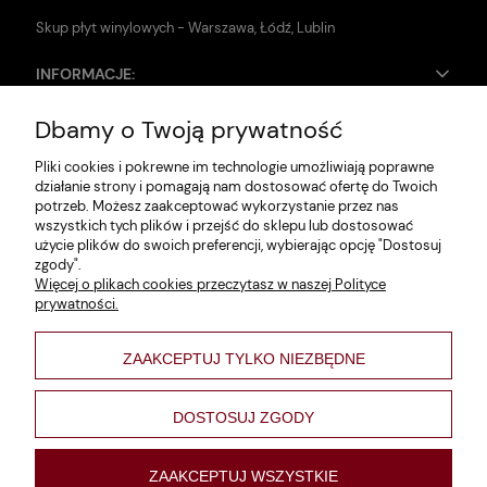
Skup płyt winylowych - Warszawa, Łódź, Lublin
INFORMACJE:
Dbamy o Twoją prywatność
Zwroty i reklamacje
Pliki cookies i pokrewne im technologie umożliwiają poprawne
Dane firmy
działanie strony i pomagają nam dostosować ofertę do Twoich
potrzeb. Możesz zaakceptować wykorzystanie przez nas
Jak szukać?
wszystkich tych plików i przejść do sklepu lub dostosować
użycie plików do swoich preferencji, wybierając opcję "Dostosuj
Polityka prywatności
zgody".
Więcej o plikach cookies przeczytasz w naszej Polityce
Regulamin
prywatności.
Poltyka cookies
ZAAKCEPTUJ TYLKO NIEZBĘDNE
varsaviana
Formy płatności
DOSTOSUJ ZGODY
Nowości
ZAAKCEPTUJ WSZYSTKIE