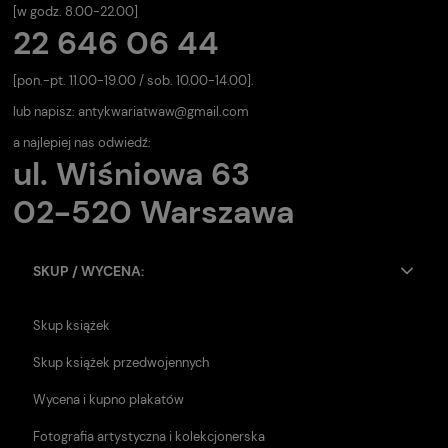
[w godz. 8.00-22.00]
22 646 06 44
[pon.-pt. 11.00-19.00 / sob. 10.00-14.00].
lub napisz:
antykwariatwaw@gmail.com
a najlepiej nas odwiedź:
ul. Wiśniowa 63
02-520 Warszawa
SKUP / WYCENA:
Skup książek
Skup książek przedwojennych
Wycena i kupno plakatów
Fotografia artystyczna i kolekcjonerska