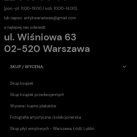
[pon.-pt. 11.00-19.00 / sob. 10.00-14.00].
lub napisz:
antykwariatwaw@gmail.com
a najlepiej nas odwiedź:
ul. Wiśniowa 63
02-520 Warszawa
SKUP / WYCENA:
Skup książek
Skup książek przedwojennych
Wycena i kupno plakatów
Fotografia artystyczna i kolekcjonerska
Skup płyt winylowych - Warszawa, Łódź, Lublin