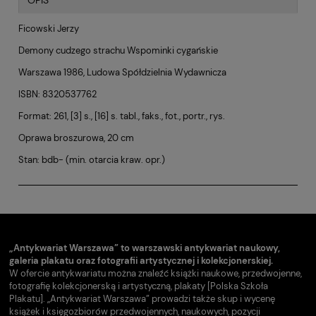
OPIS
Ficowski Jerzy
Demony cudzego strachu Wspominki cygańskie
Warszawa 1986, Ludowa Spółdzielnia Wydawnicza
ISBN: 8320537762
Format: 261, [3] s., [16] s. tabl., faks., fot., portr., rys.
Oprawa broszurowa, 20 cm
Stan: bdb- (min. otarcia kraw. opr.)
„Antykwariat Warszawa” to warszawski antykwariat naukowy,
galeria plakatu oraz fotografii artystycznej i kolekcjonerskiej.
W ofercie antykwariatu można znaleźć książki naukowe, przedwojenne,
fotografię kolekcjonerską i artystyczną, plakaty [Polska Szkoła
Plakatu]. „Antykwariat Warszawa” prowadzi także skup i wycenę
książek i księgozbiorów przedwojennych, naukowych, pozycji