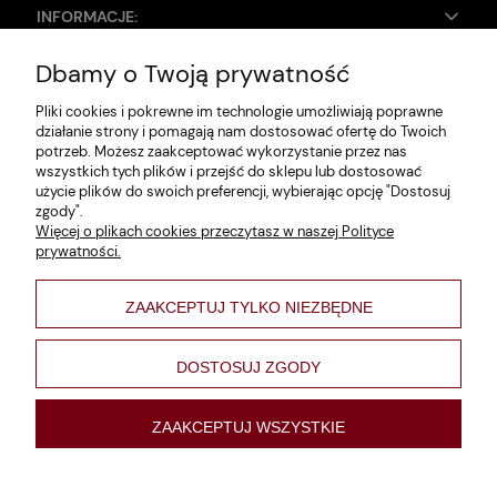
INFORMACJE:
Dbamy o Twoją prywatność
Zwroty i reklamacje
Pliki cookies i pokrewne im technologie umożliwiają poprawne
Dane firmy
działanie strony i pomagają nam dostosować ofertę do Twoich
potrzeb. Możesz zaakceptować wykorzystanie przez nas
Jak szukać?
wszystkich tych plików i przejść do sklepu lub dostosować
użycie plików do swoich preferencji, wybierając opcję "Dostosuj
Polityka prywatności
zgody".
Więcej o plikach cookies przeczytasz w naszej Polityce
Regulamin
prywatności.
Poltyka cookies
ZAAKCEPTUJ TYLKO NIEZBĘDNE
varsaviana
Formy płatności
DOSTOSUJ ZGODY
Nowości
ZAAKCEPTUJ WSZYSTKIE
pokaż pełną wersję strony