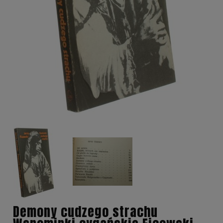
Demony cudzego strachu