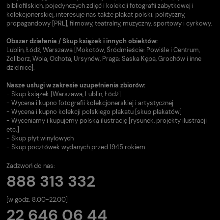
bibliofilskich, pojedynczych zdjęć i kolekcji fotografii zabytkowej i
kolekcjonerskiej, interesuje nas także plakat polski: polityczny,
propagandowy [PRL], filmowy, teatralny, muzyczny, sportowy i cyrkowy.
Obszar działania / Skup książek i innych obiektów:
Lublin, Łódź, Warszawa [Mokotów, Śródmieście: Powiśle i Centrum,
Żoliborz, Wola, Ochota, Ursynów, Praga: Saska Kępa, Grochów i inne
dzielnice].
Nasze usługi w zakresie uzupełnienia zbiorów:
- Skup książek [Warszawa, Lublin, Łódź]
- Wycena i kupno fotografii kolekcjonerskiej i artystycznej
- Wycena i kupno kolekcji polskiego plakatu [skup plakatów]
- Wyceniamy i kupujemy polską ilustrację [rysunek, projekty ilustracji
etc.]
- Skup płyt winylowych
- Skup pocztówek wydanych przed 1945 rokiem
Zadzwoń do nas:
888 313 332
[w godz. 8.00-22.00]
22 646 06 44