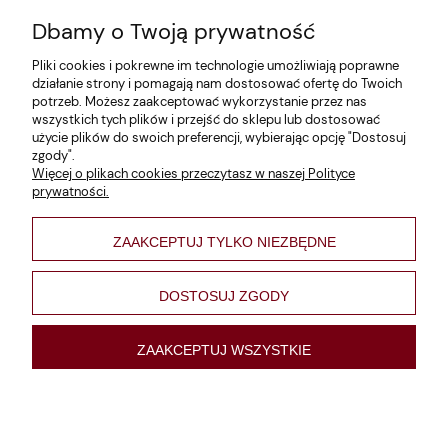
Dbamy o Twoją prywatność
Zwroty i reklamacje
Pliki cookies i pokrewne im technologie umożliwiają poprawne
Dane firmy
działanie strony i pomagają nam dostosować ofertę do Twoich
potrzeb. Możesz zaakceptować wykorzystanie przez nas
Jak szukać?
wszystkich tych plików i przejść do sklepu lub dostosować
użycie plików do swoich preferencji, wybierając opcję "Dostosuj
Polityka prywatności
zgody".
Więcej o plikach cookies przeczytasz w naszej Polityce
Regulamin
prywatności.
Poltyka cookies
ZAAKCEPTUJ TYLKO NIEZBĘDNE
varsaviana
Formy płatności
DOSTOSUJ ZGODY
Nowości
ZAAKCEPTUJ WSZYSTKIE
pokaż pełną wersję strony
Sklep internetowy Shoper Premium