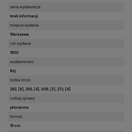
seria wydawnicza
brak informacji
miejsce wydania
Warszawa
rok wydania
1930
wydawnictwo
Rój
liczba stron
282, [6], 256, [4], 309, [3], 272, [4]
rodzaj oprawy
płócienna
format
19 cm