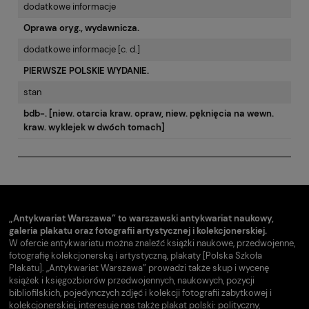
dodatkowe informacje
Oprawa oryg., wydawnicza.
dodatkowe informacje [c. d.]
PIERWSZE POLSKIE WYDANIE.
stan
bdb-. [niew. otarcia kraw. opraw, niew. pęknięcia na wewn.
kraw. wyklejek w dwóch tomach]
„Antykwariat Warszawa” to warszawski antykwariat naukowy,
galeria plakatu oraz fotografii artystycznej i kolekcjonerskiej.
W ofercie antykwariatu można znaleźć książki naukowe, przedwojenne,
fotografię kolekcjonerską i artystyczną, plakaty [Polska Szkoła
Plakatu]. „Antykwariat Warszawa” prowadzi także skup i wycenę
książek i księgozbiorów przedwojennych, naukowych, pozycji
bibliofilskich, pojedynczych zdjęć i kolekcji fotografii zabytkowej i
kolekcjonerskiej, interesuje nas także plakat polski: polityczny,