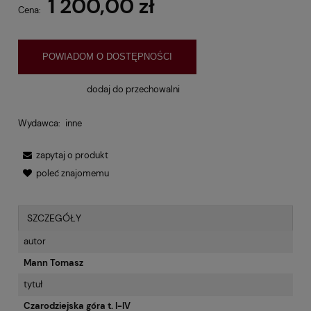
1 200,00 zł
Cena:
POWIADOM O DOSTĘPNOŚCI
dodaj do przechowalni
Wydawca:
inne
zapytaj o produkt
poleć znajomemu
SZCZEGÓŁY
autor
Mann Tomasz
tytuł
Czarodziejska góra t. I-IV