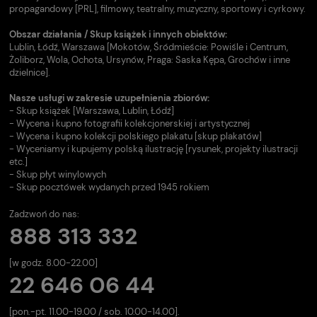
propagandowy [PRL], filmowy, teatralny, muzyczny, sportowy i cyrkowy.
Obszar działania / Skup książek i innych obiektów:
Lublin, Łódź, Warszawa [Mokotów, Śródmieście: Powiśle i Centrum,
Żoliborz, Wola, Ochota, Ursynów, Praga: Saska Kępa, Grochów i inne
dzielnice].
Nasze usługi w zakresie uzupełnienia zbiorów:
- Skup książek [Warszawa, Lublin, Łódź]
- Wycena i kupno fotografii kolekcjonerskiej i artystycznej
- Wycena i kupno kolekcji polskiego plakatu [skup plakatów]
- Wyceniamy i kupujemy polską ilustrację [rysunek, projekty ilustracji
etc.]
- Skup płyt winylowych
- Skup pocztówek wydanych przed 1945 rokiem
Zadzwoń do nas:
888 313 332
[w godz. 8.00-22.00]
22 646 06 44
[pon.-pt. 11.00-19.00 / sob. 10.00-14.00].