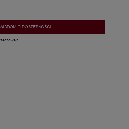
WIADOM O DOSTĘPNOŚCI
rzechowalni