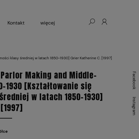
Kontakt
więcej
- Warszawa, Łódź, Lublin
ości klasy średniej w latach 1850-1930] Grier Katherine C. [1997]
ałej Księgarni 2024-2025
 Parlor Making and Middle-
Facebook
50-1930 [Kształtowanie się
średniej w latach 1850-1930]
Instagram
 [1997]
ółce