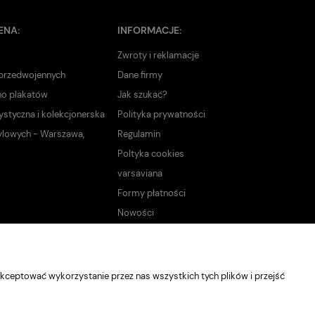
ENA:
INFORMACJE:
Zwroty i reklamacje
 przedwojennych
Dane firmy
no plakatów
Jak szukać?
ystyczna i kolekcjonerska
Polityka prywatności
ylowych - Warszawa,
Regulamin
Poltyka cookies
varsaviana
Formy płatności
Nowości
kceptować wykorzystanie przez nas wszystkich tych plików i przejść