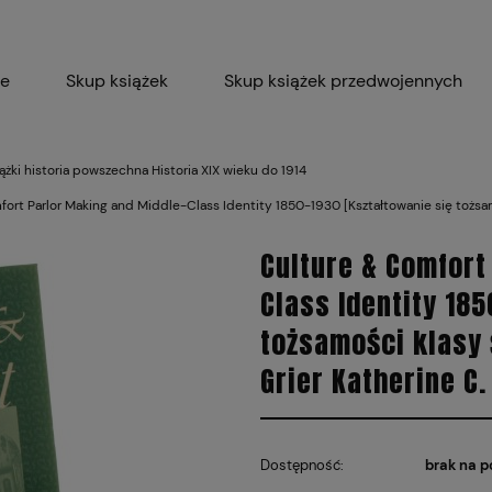
ie
Skup książek
Skup książek przedwojennych
Blog
Skup płyt winylowych 
ążki historia powszechna Historia XIX wieku do 1914
ort Parlor Making and Middle-Class Identity 1850-1930 [Kształtowanie się tożsam
Certyfikat dla M
Culture & Comfort
Class Identity 18
tożsamości klasy 
Grier Katherine C.
Dostępność:
brak na p