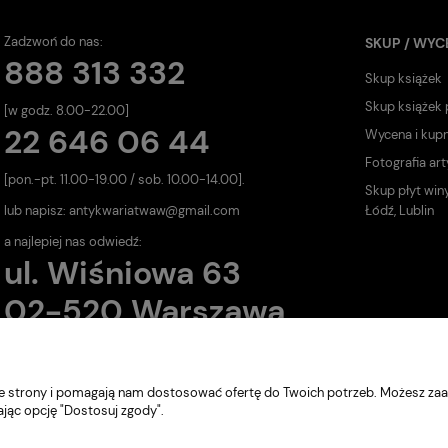
Zadzwoń do nas:
SKUP / WYC
888 313 332
Skup książek
Skup książek
[w godz. 8.00-22.00]
22 646 06 44
Wycena i kup
Fotografia art
[pon.-pt. 11.00-19.00 / sob. 10.00-14.00].
Skup płyt win
lub napisz:
antykwariatwaw@gmail.com
Łódź, Lublin
a najlepiej nas odwiedź:
ul. Wiśniowa 63
02-520 Warszawa
nie strony i pomagają nam dostosować ofertę do Twoich potrzeb. Możesz zaa
ając opcję "Dostosuj zgody".