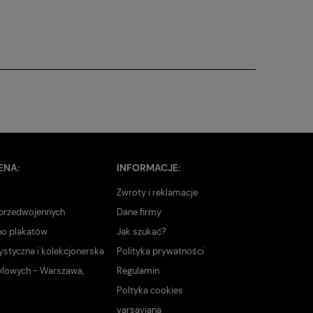
ENA:
INFORMACJE:
Zwroty i reklamacje
 przedwojennych
Dane firmy
no plakatów
Jak szukać?
ystyczna i kolekcjonerska
Polityka prywatności
ylowych - Warszawa,
Regulamin
Poltyka cookies
varsaviana