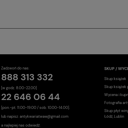
Zadzwoń do nas:
SKUP / WYC
888 313 332
Skup książek
Skup książek
[w godz. 8.00-22.00]
22 646 06 44
Wycena i kup
Fotografia art
[pon.-pt. 11.00-19.00 / sob. 10.00-14.00].
Skup płyt win
lub napisz:
antykwariatwaw@gmail.com
Łódź, Lublin
a najlepiej nas odwiedź: