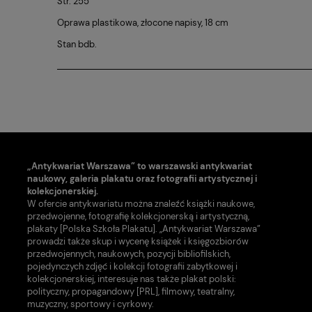
Str. 255
Oprawa plastikowa, złocone napisy, 18 cm
Stan bdb.
„Antykwariat Warszawa” to warszawski antykwariat
naukowy, galeria plakatu oraz fotografii artystycznej i
kolekcjonerskiej.
W ofercie antykwariatu można znaleźć książki naukowe,
przedwojenne, fotografię kolekcjonerską i artystyczną,
plakaty [Polska Szkoła Plakatu]. „Antykwariat Warszawa”
prowadzi także skup i wycenę książek i księgozbiorów
przedwojennych, naukowych, pozycji bibliofilskich,
pojedynczych zdjęć i kolekcji fotografii zabytkowej i
kolekcjonerskiej, interesuje nas także plakat polski:
polityczny, propagandowy [PRL], filmowy, teatralny,
muzyczny, sportowy i cyrkowy.