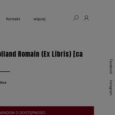
Kontakt
więcej
- Warszawa, Łódź, Lublin
ałej Księgarni 2024-2025
lland Romain (Ex Libris) [ca
Facebook
Instagram
ółce
WIADOM O DOSTĘPNOŚCI