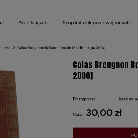
ie
Skup książek
Skup książek przedwojennych
Blog
Skup płyt winylowych 
aniczna
Colas Breugnon Rolland Romain (Ex Libris) [ca 2000]
Certyfikat dla M
Colas Breugnon Ro
2000]
Dostępność:
brak na p
30,00 zł
Cena:
PO