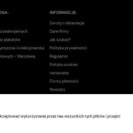
ENA:
INFORMACJE:
Zwroty i reklamacje
 przedwojennych
Dane firmy
no plakatów
Jak szukać?
ystyczna i kolekcjonerska
Polityka prywatności
ylowych - Warszawa,
Regulamin
Poltyka cookies
varsaviana
Formy płatności
Nowości
kceptować wykorzystanie przez nas wszystkich tych plików i przejść