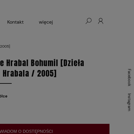
Kontakt
więcej
- Warszawa, Łódź, Lublin
 2005]
ałej Księgarni 2024-2025
e Hrabal Bohumil [Dzieła
 Hrabala / 2005]
Facebook
Instagram
ółce
WIADOM O DOSTĘPNOŚCI