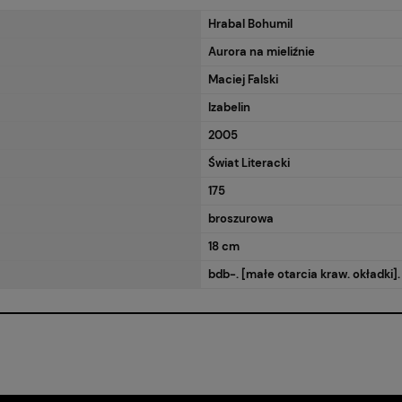
Hrabal Bohumil
Aurora na mieliźnie
Maciej Falski
Izabelin
2005
Świat Literacki
175
broszurowa
18 cm
bdb-. [małe otarcia kraw. okładki].