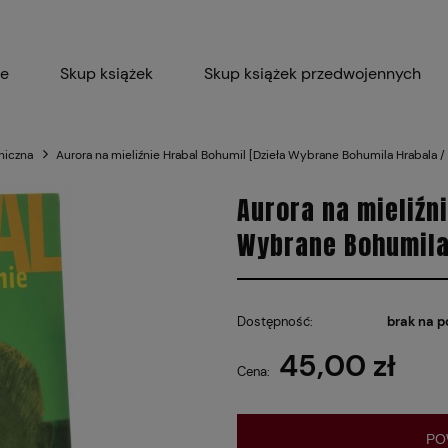
ie
Skup książek
Skup książek przedwojennych
Blog
Skup płyt winylowych 
aniczna
Aurora na mieliźnie Hrabal Bohumil [Dzieła Wybrane Bohumila Hrabala /
Certyfikat dla M
Aurora na mieliźni
Wybrane Bohumila
Dostępność:
brak na p
45,00 zł
Cena:
PO