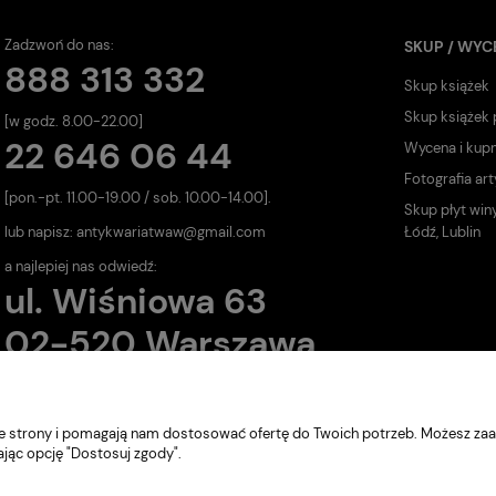
Zadzwoń do nas:
SKUP / WYC
888 313 332
Skup książek
Skup książek
[w godz. 8.00-22.00]
22 646 06 44
Wycena i kup
Fotografia art
[pon.-pt. 11.00-19.00 / sob. 10.00-14.00].
Skup płyt win
lub napisz:
antykwariatwaw@gmail.com
Łódź, Lublin
a najlepiej nas odwiedź:
ul. Wiśniowa 63
02-520 Warszawa
nie strony i pomagają nam dostosować ofertę do Twoich potrzeb. Możesz zaa
ając opcję "Dostosuj zgody".