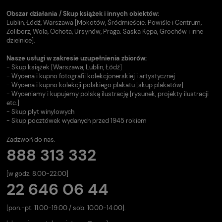
Obszar działania / Skup książek i innych obiektów:
Lublin, Łódź, Warszawa [Mokotów, Śródmieście: Powiśle i Centrum,
Żoliborz, Wola, Ochota, Ursynów, Praga: Saska Kępa, Grochów i inne
dzielnice].
Nasze usługi w zakresie uzupełnienia zbiorów:
- Skup książek [Warszawa, Lublin, Łódź]
- Wycena i kupno fotografii kolekcjonerskiej i artystycznej
- Wycena i kupno kolekcji polskiego plakatu [skup plakatów]
- Wyceniamy i kupujemy polską ilustrację [rysunek, projekty ilustracji
etc.]
- Skup płyt winylowych
- Skup pocztówek wydanych przed 1945 rokiem
Zadzwoń do nas:
888 313 332
[w godz. 8.00-22.00]
22 646 06 44
[pon.-pt. 11.00-19.00 / sob. 10.00-14.00].