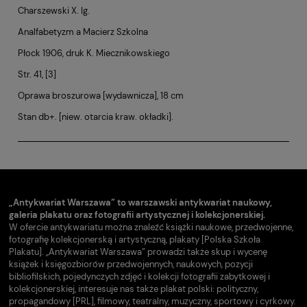
Charszewski X. Ig.
Analfabetyzm a Macierz Szkolna
Płock 1906, druk K. Miecznikowskiego
Str. 41, [3]
Oprawa broszurowa [wydawnicza], 18 cm
Stan db+. [niew. otarcia kraw. okładki].
„Antykwariat Warszawa” to warszawski antykwariat naukowy,
galeria plakatu oraz fotografii artystycznej i kolekcjonerskiej.
W ofercie antykwariatu można znaleźć książki naukowe, przedwojenne,
fotografię kolekcjonerską i artystyczną, plakaty [Polska Szkoła
Plakatu]. „Antykwariat Warszawa” prowadzi także skup i wycenę
książek i księgozbiorów przedwojennych, naukowych, pozycji
bibliofilskich, pojedynczych zdjęć i kolekcji fotografii zabytkowej i
kolekcjonerskiej, interesuje nas także plakat polski: polityczny,
propagandowy [PRL], filmowy, teatralny, muzyczny, sportowy i cyrkowy.