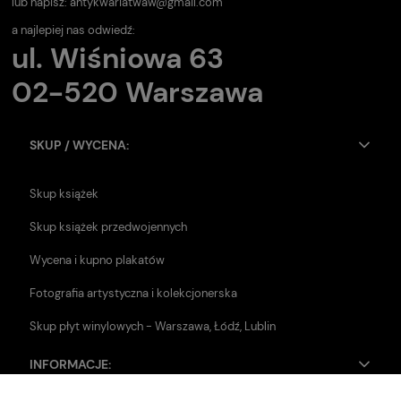
lub napisz:
antykwariatwaw@gmail.com
a najlepiej nas odwiedź:
ul. Wiśniowa 63
02-520 Warszawa
SKUP / WYCENA:
Skup książek
Skup książek przedwojennych
Wycena i kupno plakatów
Fotografia artystyczna i kolekcjonerska
Skup płyt winylowych - Warszawa, Łódź, Lublin
INFORMACJE: