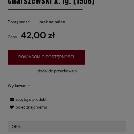
Charszewski X. Ig. [1906]
Dostępność:
brak na półce
42,00 zł
Cena:
POWIADOM O DOSTĘPNOŚCI
dodaj do przechowalni
Wydawca:
-
zapytaj o produkt
poleć znajomemu
OPIS