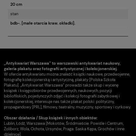
20 cm
stan
bdb-. [małe otarcia kraw. okładki].
„Antykwariat Warszawa” to warszawski antykwariat naukowy,
galeria plakatu oraz fotografii artystycznej i kolekcjonerskiej.
W ofercie antykwariatu można znaleźć książki naukowe, przedwojenne,
fotografię kolekcjonerską i artystyczną, plakaty [Polska Szkoła
Plakatu]. „Antykwariat Warszawa” prowadzi także skup i wycenę
książek i księgozbiorów przedwojennych, naukowych, pozycji
bibliofilskich, pojedynczych zdjęć i kolekcji fotografii zabytkowej i
kolekcjonerskiej, interesuje nas także plakat polski: polityczny,
propagandowy [PRL], filmowy, teatralny, muzyczny, sportowy i cyrkowy.
Obszar działania / Skup książek i innych obiektów:
Lublin, Łódź, Warszawa [Mokotów, Śródmieście: Powiśle i Centrum,
Żoliborz, Wola, Ochota, Ursynów, Praga: Saska Kępa, Grochów i inne
dzielnice].