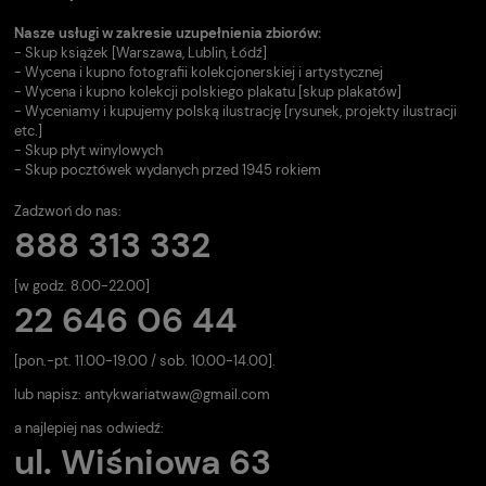
Nasze usługi w zakresie uzupełnienia zbiorów:
- Skup książek [Warszawa, Lublin, Łódź]
- Wycena i kupno fotografii kolekcjonerskiej i artystycznej
- Wycena i kupno kolekcji polskiego plakatu [skup plakatów]
- Wyceniamy i kupujemy polską ilustrację [rysunek, projekty ilustracji
etc.]
- Skup płyt winylowych
- Skup pocztówek wydanych przed 1945 rokiem
Zadzwoń do nas:
888 313 332
[w godz. 8.00-22.00]
22 646 06 44
[pon.-pt. 11.00-19.00 / sob. 10.00-14.00].
lub napisz:
antykwariatwaw@gmail.com
a najlepiej nas odwiedź:
ul. Wiśniowa 63