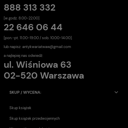
888 313 332
[w godz. 8.00-22.00]
22 646 06 44
[pon.-pt. 11.00-19.00 / sob. 10.00-14.00].
lub napisz:
antykwariatwaw@gmail.com
a najlepiej nas odwiedź:
ul. Wiśniowa 63
02-520 Warszawa
SKUP / WYCENA:
Skup książek
Skup książek przedwojennych