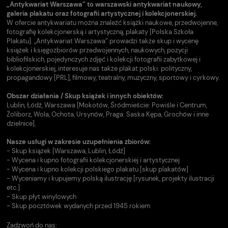
„Antykwariat Warszawa” to warszawski antykwariat naukowy,
galeria plakatu oraz fotografii artystycznej i kolekcjonerskiej.
W ofercie antykwariatu można znaleźć książki naukowe, przedwojenne,
fotografię kolekcjonerską i artystyczną, plakaty [Polska Szkoła
Plakatu]. „Antykwariat Warszawa” prowadzi także skup i wycenę
książek i księgozbiorów przedwojennych, naukowych, pozycji
bibliofilskich, pojedynczych zdjęć i kolekcji fotografii zabytkowej i
kolekcjonerskiej, interesuje nas także plakat polski: polityczny,
propagandowy [PRL], filmowy, teatralny, muzyczny, sportowy i cyrkowy.
Obszar działania / Skup książek i innych obiektów:
Lublin, Łódź, Warszawa [Mokotów, Śródmieście: Powiśle i Centrum,
Żoliborz, Wola, Ochota, Ursynów, Praga: Saska Kępa, Grochów i inne
dzielnice].
Nasze usługi w zakresie uzupełnienia zbiorów:
- Skup książek [Warszawa, Lublin, Łódź]
- Wycena i kupno fotografii kolekcjonerskiej i artystycznej
- Wycena i kupno kolekcji polskiego plakatu [skup plakatów]
- Wyceniamy i kupujemy polską ilustrację [rysunek, projekty ilustracji
etc.]
- Skup płyt winylowych
- Skup pocztówek wydanych przed 1945 rokiem
Zadzwoń do nas: