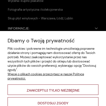
Wycena i kupno plakatów
Fotografia artystyczna i kolekcjonerska
Skup płyt winylowych - Warszawa, Łódź, Lublin
INFORMACJE:
Dbamy o Twoją prywatność
Zwroty i reklamacje
Pliki cookies i pokrewne im technologie umożliwiają poprawne
Dane firmy
działanie strony i pomagają nam dostosować ofertę do Twoich
potrzeb. Możesz zaakceptować wykorzystanie przez nas
Jak szukać?
wszystkich tych plików i przejść do sklepu lub dostosować
użycie plików do swoich preferencji, wybierając opcję "Dostosuj
Polityka prywatności
zgody".
Więcej o plikach cookies przeczytasz w naszej Polityce
Regulamin
prywatności.
Poltyka cookies
ZAAKCEPTUJ TYLKO NIEZBĘDNE
varsaviana
Formy płatności
DOSTOSUJ ZGODY