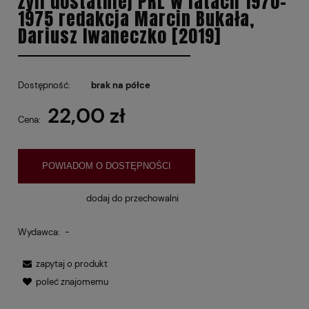
żyli dostatniej PRL w latach 1970-
1975 redakcja Marcin Bukała,
Dariusz Iwaneczko [2019]
Dostępność:
brak na półce
22,00 zł
Cena:
POWIADOM O DOSTĘPNOŚCI
dodaj do przechowalni
Wydawca:
-
zapytaj o produkt
poleć znajomemu