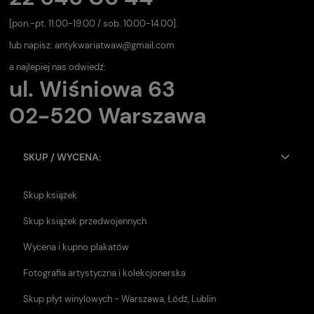
[pon.-pt. 11.00-19.00 / sob. 10.00-14.00].
lub napisz:
antykwariatwaw@gmail.com
a najlepiej nas odwiedź:
ul. Wiśniowa 63
02-520 Warszawa
SKUP / WYCENA:
Skup książek
Skup książek przedwojennych
Wycena i kupno plakatów
Fotografia artystyczna i kolekcjonerska
Skup płyt winylowych - Warszawa, Łódź, Lublin