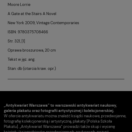
Moore Lorrie
A Gate at the Stairs A Novel
New York 2009, Vintage Contemporaries
ISBN: 9780375708466
Str. 321, [1]
Oprawa broszurowa, 20 cm
Tekst w jęz. ang.
Stan: db (otarcia kraw. opr.)
„Antykwariat Warszawa” to warszawski antykwariat naukowy,
galeria plakatu oraz fotografii artystycznej i kolekcjonerskiej.
W ofercie antykwariatu można znaleźć książki naukowe, przedwojenne,
fotografię kolekcjonerską i artystyczną, plakaty [Polska Szkoła
Plakatu]. „Antykwariat Warszawa” prowadzi także skup i wycenę
książek i księgozbiorów przedwojennych, naukowych, pozycji