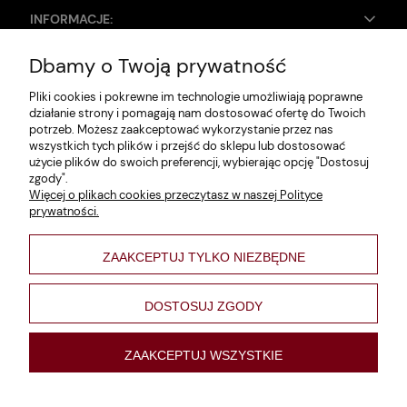
INFORMACJE:
Dbamy o Twoją prywatność
Zwroty i reklamacje
Pliki cookies i pokrewne im technologie umożliwiają poprawne
Dane firmy
działanie strony i pomagają nam dostosować ofertę do Twoich
potrzeb. Możesz zaakceptować wykorzystanie przez nas
Jak szukać?
wszystkich tych plików i przejść do sklepu lub dostosować
użycie plików do swoich preferencji, wybierając opcję "Dostosuj
Polityka prywatności
zgody".
Więcej o plikach cookies przeczytasz w naszej Polityce
Regulamin
prywatności.
Poltyka cookies
ZAAKCEPTUJ TYLKO NIEZBĘDNE
varsaviana
Formy płatności
DOSTOSUJ ZGODY
Nowości
ZAAKCEPTUJ WSZYSTKIE
pokaż pełną wersję strony