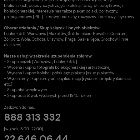
bibliofilskich, pojedynczych zdjęć i kolekcji fotografii zabytkowej i
kolekcjonerskiej, interesuje nas także plakat polski: polityczny,
propagandowy [PRL], filmowy, teatralny, muzyczny, sportowy i cyrkowy.
Obszar działania / Skup książek i innych obiektów:
Lublin, Łódź, Warszawa [Mokotów, Śródmieście: Powiśle i Centrum,
Żoliborz, Wola, Ochota, Ursynów, Praga: Saska Kępa, Grochów i inne
dzielnice].
Nasze usługi w zakresie uzupełnienia zbiorów:
- Skup książek [Warszawa, Lublin, Łódź]
- Wycena i kupno fotografii kolekcjonerskiej i artystycznej
- Wycena i kupno kolekcji polskiego plakatu [skup plakatów]
- Wyceniamy i kupujemy polską ilustrację [rysunek, projekty ilustracji
etc.]
- Skup płyt winylowych
- Skup pocztówek wydanych przed 1945 rokiem
Zadzwoń do nas:
888 313 332
[w godz. 8.00-22.00]
22 646 06 44